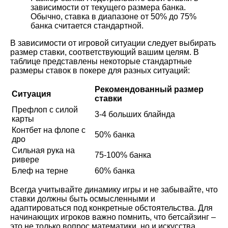
зависимости от текущего размера банка.
Обычно, ставка в диапазоне от 50% до 75%
банка считается стандартной.
В зависимости от игровой ситуации следует выбирать
размер ставки, соответствующий вашим целям. В
таблице представлены некоторые стандартные
размеры ставок в покере для разных ситуаций:
Рекомендованный размер
Ситуация
ставки
Префлоп с силой
3-4 больших блайнда
карты
Контбет на флопе с
50% банка
дро
Сильная рука на
75-100% банка
ривере
Блеф на терне
60% банка
Всегда учитывайте динамику игры и не забывайте, что
ставки должны быть осмысленными и
адаптироваться под конкретные обстоятельства. Для
начинающих игроков важно помнить, что бетсайзинг –
это не только вопрос математики, но и искусства