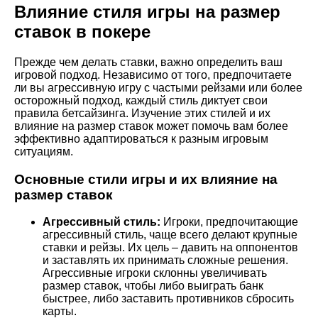
Влияние стиля игры на размер
ставок в покере
Прежде чем делать ставки, важно определить ваш
игровой подход. Независимо от того, предпочитаете
ли вы агрессивную игру с частыми рейзами или более
осторожный подход, каждый стиль диктует свои
правила бетсайзинга. Изучение этих стилей и их
влияние на размер ставок может помочь вам более
эффективно адаптироваться к разным игровым
ситуациям.
Основные стили игры и их влияние на
размер ставок
Агрессивный стиль:
Игроки, предпочитающие
агрессивный стиль, чаще всего делают крупные
ставки и рейзы. Их цель – давить на оппонентов
и заставлять их принимать сложные решения.
Агрессивные игроки склонны увеличивать
размер ставок, чтобы либо выиграть банк
быстрее, либо заставить противников сбросить
карты.