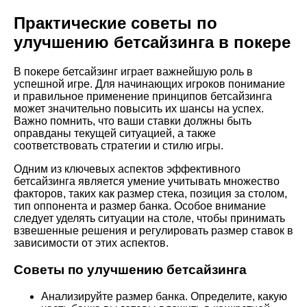
Практические советы по
улучшению бетсайзинга в покере
В покере бетсайзинг играет важнейшую роль в
успешной игре. Для начинающих игроков понимание
и правильное применение принципов бетсайзинга
может значительно повысить их шансы на успех.
Важно помнить, что ваши ставки должны быть
оправданы текущей ситуацией, а также
соответствовать стратегии и стилю игры.
Одним из ключевых аспектов эффективного
бетсайзинга является умение учитывать множество
факторов, таких как размер стека, позиция за столом,
тип оппонента и размер банка. Особое внимание
следует уделять ситуации на столе, чтобы принимать
взвешенные решения и регулировать размер ставок в
зависимости от этих аспектов.
Советы по улучшению бетсайзинга
Анализируйте размер банка. Определите, какую