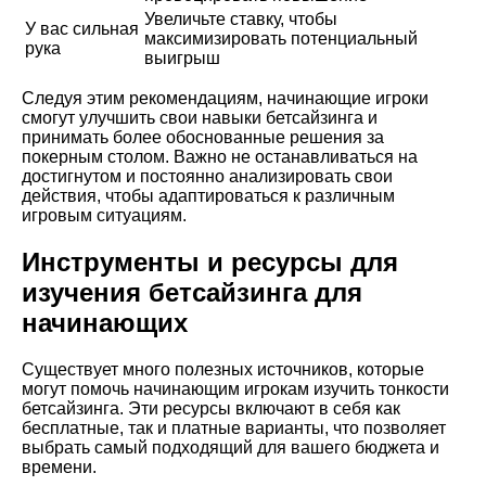
Увеличьте ставку, чтобы
У вас сильная
максимизировать потенциальный
рука
выигрыш
Следуя этим рекомендациям, начинающие игроки
смогут улучшить свои навыки бетсайзинга и
принимать более обоснованные решения за
покерным столом. Важно не останавливаться на
достигнутом и постоянно анализировать свои
действия, чтобы адаптироваться к различным
игровым ситуациям.
Инструменты и ресурсы для
изучения бетсайзинга для
начинающих
Существует много полезных источников, которые
могут помочь начинающим игрокам изучить тонкости
бетсайзинга. Эти ресурсы включают в себя как
бесплатные, так и платные варианты, что позволяет
выбрать самый подходящий для вашего бюджета и
времени.