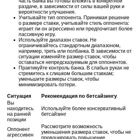
часть банка вы готовы вложить в конкретной
раздаче, в зависимости от силы вашей руки и
вероятности улучшения.
Учитывайте тип оппонента. Принимая решение
о размере ставки, учитывайте стиль оппонента:
играет ли он агрессивно или предпочитает более
пассивную игру.
Используйте диапазон ставок. Не
ограничивайтесь стандартным диапазоном,
например, треть или полбанка. В зависимости от
ситуации изменяйте размер ставок, чтобы
оставаться непредсказуемым для оппонентов.
Практикуйте контроль банка. В слабых руках не
стремитесь к слишком большим ставкам;
уменьшите размеры ставок, чтобы
минимизировать потери.
Ситуация
Рекомендация по бетсайзингу
Вы
находитесь
Используйте более консервативный
на ранней
бетсайзинг
позиции
Рассмотрите возможность
Оппонент
уменьшения размера ставок, чтобы не
агрессивен
провоцировать повышение