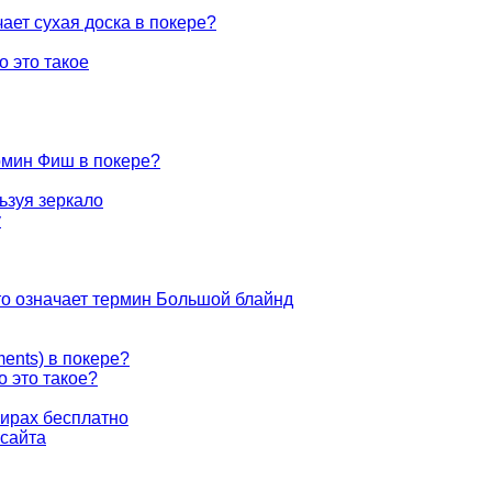
чает сухая доска в покере?
о это такое
ермин Фиш в покере?
ьзуя зеркало
у
то означает термин Большой блайнд
ents) в покере?
о это такое?
нирах бесплатно
 сайта