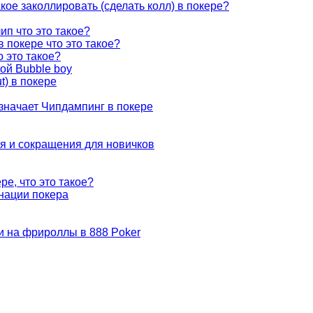
акое заколлировать (сделать колл) в покере?
п что это такое?
 покере что это такое?
о это такое?
кой Bubble boy
t) в покере
означает Чипдампинг в покере
я и сокращения для новичков
ере, что это такое?
инации покера
и на фрироллы в 888 Poker