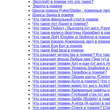
Эксплойт в покере что это такое?
Эквити в покере
Школа покера PokerStarter - покерные лиг
Шансы банка в покере
Что такое финальный стол в покере
Что такое пот (банк) в покере?
Что такое Пейаут / Выплата (от англ. Payo
Что такое колесо фортуны (барабан) в по
Что такое ДоН (Double or Nothing) в покер
Что такое бэкдор (бэкдорное дро) в покер
Что такое Бэд Бит в покере
Что такое Bad beat в покере
Что означает читерство в покере? Кто так
Что означает фраза Любые две (Эни ту) в
Что означает термин Хит-н-ран (от англ. H
Что означает термин Уровень блайндов в
Что означает термин Телефон в покере?
Что означает термин Общие карты (Commun
Что означает термин Колл в покере? Что т
Что означает термин кикер (от англ. kicker
Что означает термин Карманные ракеты н
Что означает термин Глубокий стек (от анг
Что означает термин баббл (Bubble) в пок
Что означает термин А-игра (A-game) в п
Что означает термин Check в покере? Che