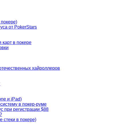
 покере)
уса от PokerStars
 карт в покере
овки
 отечественных хайроллеров
?
one и iPad)
-систему в покер-руме
ус при регистрации $88
?
 стеки в покере)