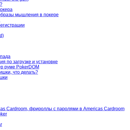
е?
покера
 образы мышления в покере
в
регистрации
d)
йпада
ия по загрузке и установке
ер руме PokerDOM
ишки, что делать?
ишки
as Cardroom, фрироллы с паролями в Americas Cardroom
ker
r