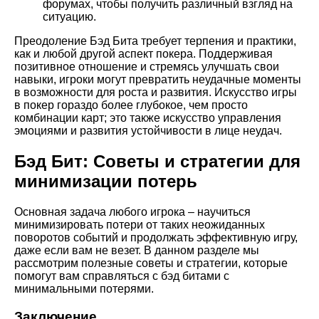
форумах, чтобы получить различный взгляд на
ситуацию.
Преодоление Бэд Бита требует терпения и практики,
как и любой другой аспект покера. Поддерживая
позитивное отношение и стремясь улучшать свои
навыки, игроки могут превратить неудачные моменты
в возможности для роста и развития. Искусство игры
в покер гораздо более глубокое, чем просто
комбинации карт; это также искусство управления
эмоциями и развития устойчивости в лице неудач.
Бэд Бит: Советы и стратегии для
минимизации потерь
Основная задача любого игрока – научиться
минимизировать потери от таких неожиданных
поворотов событий и продолжать эффективную игру,
даже если вам не везет. В данном разделе мы
рассмотрим полезные советы и стратегии, которые
помогут вам справляться с бэд битами с
минимальными потерями.
Заключение