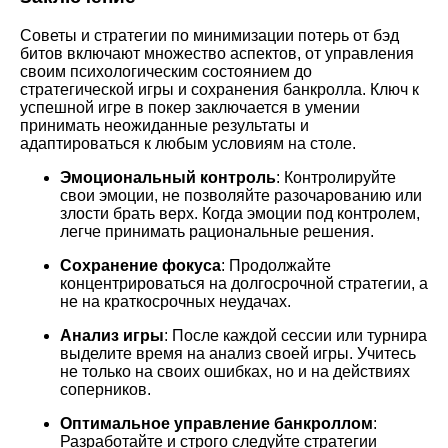
Советы и стратегии по минимизации потерь от бэд
битов включают множество аспектов, от управления
своим психологическим состоянием до
стратегической игры и сохранения банкролла. Ключ к
успешной игре в покер заключается в умении
принимать неожиданные результаты и
адаптироваться к любым условиям на столе.
Эмоциональный контроль
: Контролируйте
свои эмоции, не позволяйте разочарованию или
злости брать верх. Когда эмоции под контролем,
легче принимать рациональные решения.
Сохранение фокуса
: Продолжайте
концентрироваться на долгосрочной стратегии, а
не на краткосрочных неудачах.
Анализ игры
: После каждой сессии или турнира
выделите время на анализ своей игры. Учитесь
не только на своих ошибках, но и на действиях
соперников.
Оптимальное управление банкроллом
:
Разработайте и строго следуйте стратегии