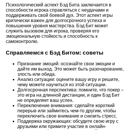
Психологический аспект Бэд Бита заключается в
способности игрока справляться с неудачами и
поддерживать свой боевой дух. Этот аспект игры
критически важен для долгосрочного успеха и
повышения уровня мастерства. Бэд Бит может
служить вызовом для игрока, проверяя его
эмоциональную стойкость и способность к
самоконтролю.
Справляемся с Бэд Битом: советы
Признание эмоций: осознайте свои эмоции и
дайте им выход. Это может быть разочарование,
злость или обида.
Анализ ситуации: оцените вашу игру и решите,
чему можете научиться из этой ситуации.
Долгосрочная перспектива: помните, что покер –
это игра на длинной дистанции, и один Бэд Бит
не определяет ваш успех.
Переключение внимания: сделайте короткий
перерыв или займитесь чем-то другим, чтобы
переключить свое внимание и снизить стресс.
Поддержка окружающих: обсудите свою игру с
друзьями или примите участие в онлайн-