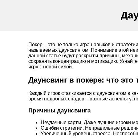
Дау
Покер – это не только игра навыков и стратеги
называемых даунсвингом. Понимание этой неиз
данной статье будут раскрыты причины, меха
сохранять концентрацию и мотивацию. Узнайте,
игру с новой силой.
Даунсвинг в покере: что это 
Каждый игрок сталкивается с даунсвингом в к
время подобных спадов – важные аспекты успе
Причины даунсвинга
Неудачные карты. Даже лучшие игроки мог
Ошибки стратегии. Неправильные решения
Увеличенный уровень стресса. Неспособн