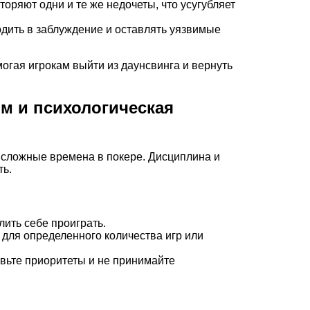
торяют одни и те же недочеты, что усугубляет
одить в заблуждение и оставлять уязвимые
огая игрокам выйти из даунсвинга и вернуть
м и психологическая
 сложные времена в покере. Дисциплина и
ть.
ить себе проиграть.
 для определенного количества игр или
авьте приоритеты и не принимайте