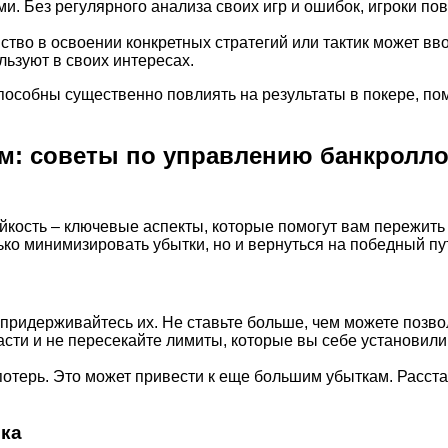
. Без регулярного анализа своих игр и ошибок, игроки пов
тво в освоении конкретных стратегий или тактик может вв
ьзуют в своих интересах.
особны существенно повлиять на результаты в покере, пом
ом: советы по управлению банкролло
йкость – ключевые аспекты, которые помогут вам пережить
ько минимизировать убытки, но и вернуться на победный пу
придерживайтесь их. Не ставьте больше, чем можете позвол
сти и не пересекайте лимиты, которые вы себе установили
потерь. Это может привести к еще большим убыткам. Расст
ока