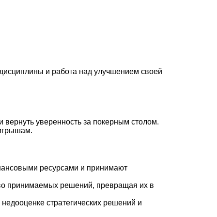
е дисциплины и работа над улучшением своей
и вернуть уверенность за покерным столом.
игрышам.
нансовыми ресурсами и принимают
ство принимаемых решений, превращая их в
к недооценке стратегических решений и