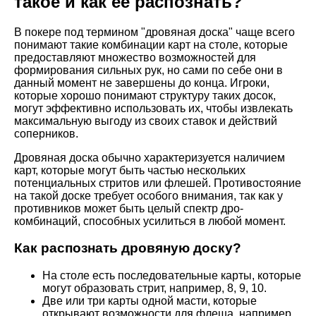
такое и как её распознать?
В покере под термином "дровяная доска" чаще всего
понимают такие комбинации карт на столе, которые
предоставляют множество возможностей для
формирования сильных рук, но сами по себе они в
данный момент не завершены до конца. Игроки,
которые хорошо понимают структуру таких досок,
могут эффективно использовать их, чтобы извлекать
максимальную выгоду из своих ставок и действий
соперников.
Дровяная доска обычно характеризуется наличием
карт, которые могут быть частью нескольких
потенциальных стритов или флешей. Противостояние
на такой доске требует особого внимания, так как у
противников может быть целый спектр дро-
комбинаций, способных усилиться в любой момент.
Как распознать дровяную доску?
На столе есть последовательные карты, которые
могут образовать стрит, например, 8, 9, 10.
Две или три карты одной масти, которые
открывают возможности для флеша, например,