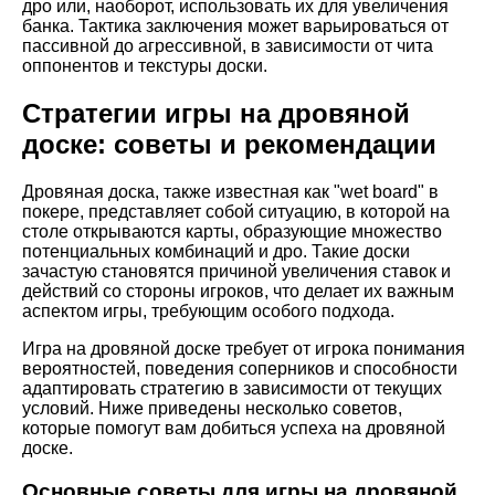
дро или, наоборот, использовать их для увеличения
банка. Тактика заключения может варьироваться от
пассивной до агрессивной, в зависимости от чита
оппонентов и текстуры доски.
Стратегии игры на дровяной
доске: советы и рекомендации
Дровяная доска, также известная как "wet board" в
покере, представляет собой ситуацию, в которой на
столе открываются карты, образующие множество
потенциальных комбинаций и дро. Такие доски
зачастую становятся причиной увеличения ставок и
действий со стороны игроков, что делает их важным
аспектом игры, требующим особого подхода.
Игра на дровяной доске требует от игрока понимания
вероятностей, поведения соперников и способности
адаптировать стратегию в зависимости от текущих
условий. Ниже приведены несколько советов,
которые помогут вам добиться успеха на дровяной
доске.
Основные советы для игры на дровяной