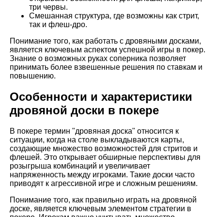
три червы.
Смешанная структура, где возможны как стрит,
так и флеш-дро.
Понимание того, как работать с дровяными досками,
является ключевым аспектом успешной игры в покер.
Знание о возможных руках соперника позволяет
принимать более взвешенные решения по ставкам и
повышению.
Особенности и характеристики
дровяной доски в покере
В покере термин "дровяная доска" относится к
ситуации, когда на столе выкладываются карты,
создающие множество возможностей для стритов и
флешей. Это открывает обширные перспективы для
розыгрыша комбинаций и увеличивает
напряженность между игроками. Такие доски часто
приводят к агрессивной игре и сложным решениям.
Понимание того, как правильно играть на дровяной
доске, является ключевым элементом стратегии в