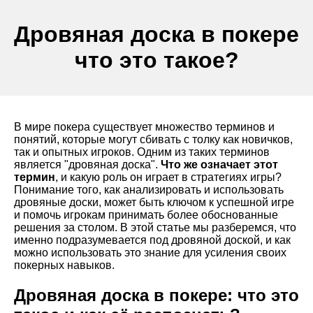
Дровяная доска в покере
что это такое?
В мире покера существует множество терминов и
понятий, которые могут сбивать с толку как новичков,
так и опытных игроков. Одним из таких терминов
является "дровяная доска".
Что же означает этот
термин
, и какую роль он играет в стратегиях игры?
Понимание того, как анализировать и использовать
дровяные доски, может быть ключом к успешной игре
и помочь игрокам принимать более обоснованные
решения за столом. В этой статье мы разберемся, что
именно подразумевается под дровяной доской, и как
можно использовать это знание для усиления своих
покерных навыков.
Дровяная доска в покере: что это