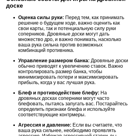
доске
Оценка силы руки:
Перед тем, как принимать
решение о будущем ходе, важно оценить как
свои карты, так и потенциальную силу руки
соперников. Дровяные доски могут дать
множество дро, и важно понимать, насколько
ваша рука сильна против возможных
комбинаций противника.
Управление размером банка:
Дровяные доски
обычно приводят к увеличению ставок. Важно
контролировать размер банка, чтобы
минимизировать потери и максимизировать
прибыль, когда у вас лучшая рука.
Блеф и противодействие блефу:
На
дровяных досках соперники могут часто
блефовать, пытаясь запугать вас. Постарайтесь
определить признаки блефа и используйте
соответствующие контрмеры.
Агрессия и давление:
Если вы считаете, что
ваша рука сильнее, необходимо проявлять
агрессию. Избежав агрессивной ставки, вы