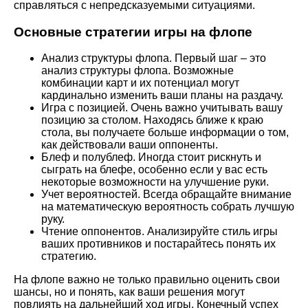
справляться с непредсказуемыми ситуациями.
Основные стратегии игры на флопе
Анализ структуры флопа. Первый шаг – это
анализ структуры флопа. Возможные
комбинации карт и их потенциал могут
кардинально изменить ваши планы на раздачу.
Игра с позицией. Очень важно учитывать вашу
позицию за столом. Находясь ближе к краю
стола, вы получаете больше информации о том,
как действовали ваши оппоненты.
Блеф и полублеф. Иногда стоит рискнуть и
сыграть на блефе, особенно если у вас есть
некоторые возможности на улучшение руки.
Учет вероятностей. Всегда обращайте внимание
на математическую вероятность собрать лучшую
руку.
Чтение оппонентов. Анализируйте стиль игры
ваших противников и постарайтесь понять их
стратегию.
На флопе важно не только правильно оценить свои
шансы, но и понять, как ваши решения могут
повлиять на дальнейший ход игры. Конечный успех