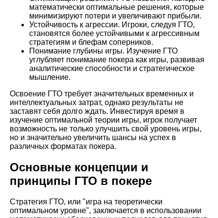
математически оптимальные решения, которые
минимизируют потери и увеличивают прибыли.
Устойчивость к агрессии. Игроки, следуя ГТО,
становятся более устойчивыми к агрессивным
стратегиям и блефам соперников.
Понимание глубины игры. Изучение ГТО
углубляет понимание покера как игры, развивая
аналитические способности и стратегическое
мышление.
Освоение ГТО требует значительных временных и
интеллектуальных затрат, однако результаты не
заставят себя долго ждать. Инвестируя время в
изучение оптимальной теории игры, игрок получает
возможность не только улучшить свой уровень игры,
но и значительно увеличить шансы на успех в
различных форматах покера.
Основные концепции и
принципы ГТО в покере
Стратегия ГТО, или "игра на теоретически
оптимальном уровне", заключается в использовании