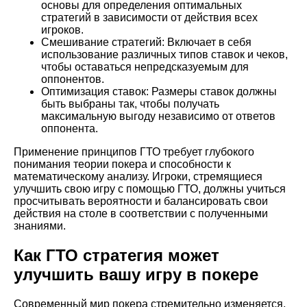
основы для определения оптимальных
стратегий в зависимости от действия всех
игроков.
Смешивание стратегий: Включает в себя
использование различных типов ставок и чеков,
чтобы оставаться непредсказуемым для
оппонентов.
Оптимизация ставок: Размеры ставок должны
быть выбраны так, чтобы получать
максимальную выгоду независимо от ответов
оппонента.
Применение принципов ГТО требует глубокого
понимания теории покера и способности к
математическому анализу. Игроки, стремящиеся
улучшить свою игру с помощью ГТО, должны учиться
просчитывать вероятности и балансировать свои
действия на столе в соответствии с полученными
знаниями.
Как ГТО стратегия может
улучшить вашу игру в покере
Современный мир покера стремительно изменяется,