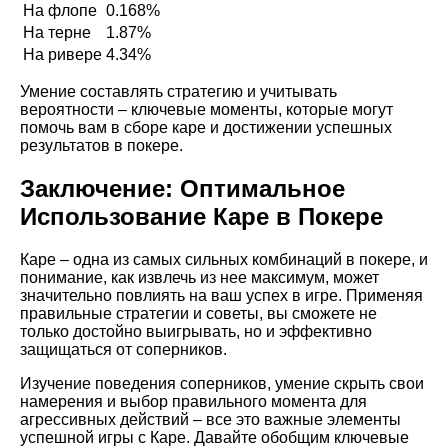
На флопе
0.168%
На терне
1.87%
На ривере
4.34%
Умение составлять стратегию и учитывать
вероятности – ключевые моменты, которые могут
помочь вам в сборе каре и достижении успешных
результатов в покере.
Заключение: Оптимальное
Использование Каре в Покере
Каре – одна из самых сильных комбинаций в покере, и
понимание, как извлечь из нее максимум, может
значительно повлиять на ваш успех в игре. Применяя
правильные стратегии и советы, вы сможете не
только достойно выигрывать, но и эффективно
защищаться от соперников.
Изучение поведения соперников, умение скрыть свои
намерения и выбор правильного момента для
агрессивных действий – все это важные элементы
успешной игры с Каре. Давайте обобщим ключевые