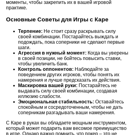
моменты, чтобы закрепить их в вашей игровой
практике.
Основные Советы для Игры с Каре
Терпение:
Не стоит сразу раскрывать силу
своей комбинации. Постарайтесь выждать и
подождать, пока соперники не сделают первые
шаги.
Агрессия в нужный момент:
Когда вы уверены
в своей позиции, не бойтесь повысить ставки,
чтобы увеличить банк.
Контроль оппонентов:
Наблюдайте за
поведением других игроков, чтобы понять их
намерения и лучше предсказать их действия.
Маскировка вашей руки:
Постарайтесь не
выдавать силу своей комбинации, создавая
иллюзию слабости.
Эмоциональная стабильность:
Оставайтесь
спокойным и сосредоточенным, чтобы не дать
соперникам разгадывать ваши намерения.
С Каре в руках вы обладаете мощным инструментом,
который может подарить вам весомое преимущество
в игре. Однако важно помнить, что покер – это не