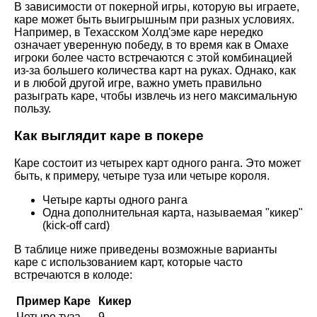
В зависимости от покерной игры, которую вы играете,
каре может быть выигрышным при разных условиях.
Например, в Техасском Холд'эме каре нередко
означает уверенную победу, в то время как в Омахе
игроки более часто встречаются с этой комбинацией
из-за большего количества карт на руках. Однако, как
и в любой другой игре, важно уметь правильно
разыграть каре, чтобы извлечь из него максимальную
пользу.
Как выглядит каре в покере
Каре состоит из четырех карт одного ранга. Это может
быть, к примеру, четыре туза или четыре короля.
Четыре карты одного ранга
Одна дополнительная карта, называемая "кикер"
(kick-off card)
В таблице ниже приведены возможные варианты
каре с использованием карт, которые часто
встречаются в колоде:
Пример Каре
Кикер
Четыре туза
9