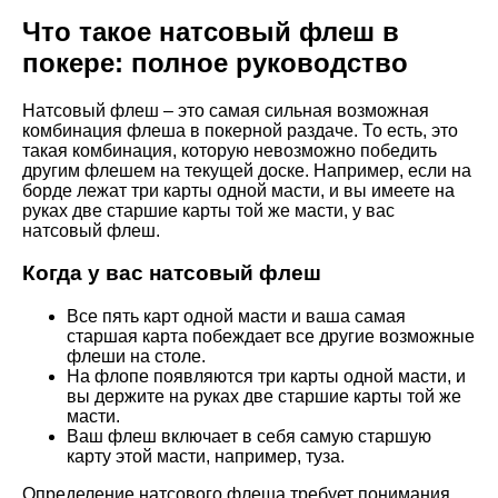
Что такое натсовый флеш в
покере: полное руководство
Натсовый флеш – это самая сильная возможная
комбинация флеша в покерной раздаче. То есть, это
такая комбинация, которую невозможно победить
другим флешем на текущей доске. Например, если на
борде лежат три карты одной масти, и вы имеете на
руках две старшие карты той же масти, у вас
натсовый флеш.
Когда у вас натсовый флеш
Все пять карт одной масти и ваша самая
старшая карта побеждает все другие возможные
флеши на столе.
На флопе появляются три карты одной масти, и
вы держите на руках две старшие карты той же
масти.
Ваш флеш включает в себя самую старшую
карту этой масти, например, туза.
Определение натсового флеша требует понимания