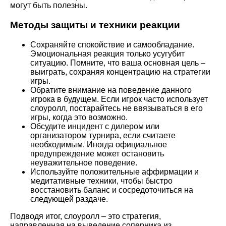
могут быть полезны.
Методы защиты и техники реакции
Сохраняйте спокойствие и самообладание.
Эмоциональная реакция только усугубит
ситуацию. Помните, что ваша основная цель –
выиграть, сохраняя концентрацию на стратегии
игры.
Обратите внимание на поведение данного
игрока в будущем. Если игрок часто использует
слоуролл, постарайтесь не ввязываться в его
игры, когда это возможно.
Обсудите инцидент с дилером или
организатором турнира, если считаете
необходимым. Иногда официальное
предупреждение может остановить
неуважительное поведение.
Используйте положительные аффирмации и
медитативные техники, чтобы быстро
восстановить баланс и сосредоточиться на
следующей раздаче.
Подводя итог, слоуролл – это стратегия,
направленная на выведение соперника из