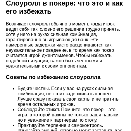
Слоуролл в покере: что это и как
его избежать
Возникает слоуролл обычно в момент, когда игрок
ведет себя так, словно его решение трудно принять,
хотя у него на руках сильная комбинация,
гарантированно выигрывающая банк. Эти
намеренные задержки часто расцениваются как
неуважительное поведение, в то время как покер
считается игрой джентльменов. Чтобы избежать
подобной ситуации, важно быть честными и
уважительными к своим оппонентам.
Советы по избежанию слоуролла
Будьте честны. Если у вас на руках сильная
комбинация, не стоит задерживать процесс.
Лучше сразу показать свои карты и не тратить
время остальных игроков.
Соблюдайте этикет. Помните, что покер – это
игра, в которой важны не только ваши навыки,
но и уважение к партнерам по столу.
Практикуйте терпение и самоконтроль.
Избегайте эмоций, которые могут заставить вас