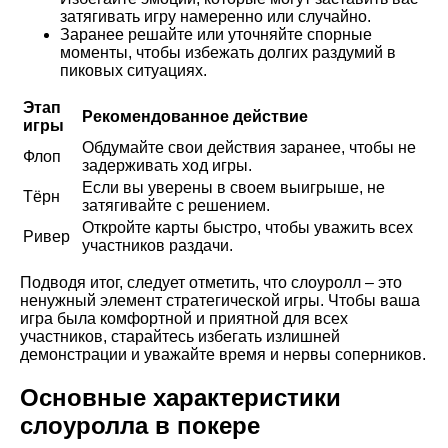
затягивать игру намеренно или случайно.
Заранее решайте или уточняйте спорные
моменты, чтобы избежать долгих раздумий в
пиковых ситуациях.
Этап
Рекомендованное действие
игры
Обдумайте свои действия заранее, чтобы не
Флоп
задерживать ход игры.
Если вы уверены в своем выигрыше, не
Тёрн
затягивайте с решением.
Откройте карты быстро, чтобы уважить всех
Ривер
участников раздачи.
Подводя итог, следует отметить, что слоуролл – это
ненужный элемент стратегической игры. Чтобы ваша
игра была комфортной и приятной для всех
участников, старайтесь избегать излишней
демонстрации и уважайте время и нервы соперников.
Основные характеристики
слоуролла в покере