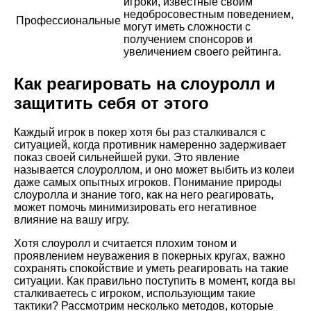
игроки, известные своим
недобросовестным поведением,
Профессиональные
могут иметь сложности с
получением спонсоров и
увеличением своего рейтинга.
Как реагировать на слоуролл и
защитить себя от этого
Каждый игрок в покер хотя бы раз сталкивался с
ситуацией, когда противник намеренно задерживает
показ своей сильнейшей руки. Это явление
называется слоуроллом, и оно может выбить из колеи
даже самых опытных игроков. Понимание природы
слоуролла и знание того, как на него реагировать,
может помочь минимизировать его негативное
влияние на вашу игру.
Хотя слоуролл и считается плохим тоном и
проявлением неуважения в покерных кругах, важно
сохранять спокойствие и уметь реагировать на такие
ситуации. Как правильно поступить в момент, когда вы
сталкиваетесь с игроком, использующим такие
тактики? Рассмотрим несколько методов, которые