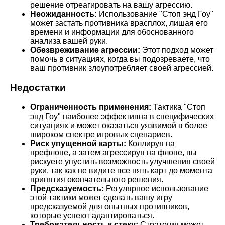
решение отреагировать на вашу агрессию.
Неожиданность:
Использование "Стоп энд Гоу"
может застать противника врасплох, лишая его
времени и информации для обоснованного
анализа вашей руки.
Обезвреживание агрессии:
Этот подход может
помочь в ситуациях, когда вы подозреваете, что
ваш противник злоупотребляет своей агрессией.
Недостатки
Ограниченность применения:
Тактика "Стоп
энд Гоу" наиболее эффективна в специфических
ситуациях и может оказаться уязвимой в более
широком спектре игровых сценариев.
Риск упущенной карты:
Коллируя на
префлопе, а затем агрессируя на флопе, вы
рискуете упустить возможность улучшения своей
руки, так как не видите все пять карт до момента
принятия окончательного решения.
Предсказуемость:
Регулярное использование
этой тактики может сделать вашу игру
предсказуемой для опытных противников,
которые успеют адаптироваться.
Требовательность к стеку:
Стратегия может