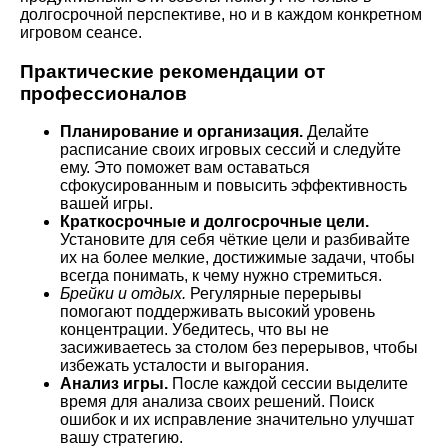
долгосрочной перспективе, но и в каждом конкретном
игровом сеансе.
Практические рекомендации от
профессионалов
Планирование и организация.
Делайте
расписание своих игровых сессий и следуйте
ему. Это поможет вам оставаться
сфокусированным и повысить эффективность
вашей игры.
Краткосрочные и долгосрочные цели.
Установите для себя чёткие цели и разбивайте
их на более мелкие, достижимые задачи, чтобы
всегда понимать, к чему нужно стремиться.
Брейки и отдых.
Регулярные перерывы
помогают поддерживать высокий уровень
концентрации. Убедитесь, что вы не
засиживаетесь за столом без перерывов, чтобы
избежать усталости и выгорания.
Анализ игры.
После каждой сессии выделите
время для анализа своих решений. Поиск
ошибок и их исправление значительно улучшат
вашу стратегию.