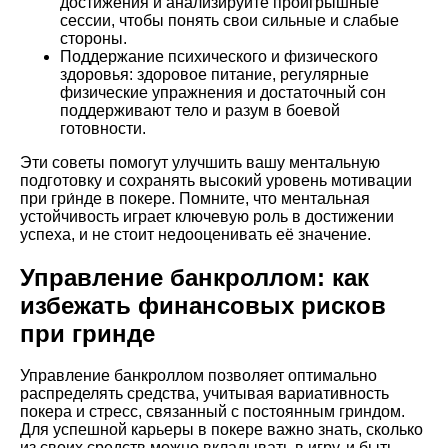
достижения и анализируйте проигрышные
сессии, чтобы понять свои сильные и слабые
стороны.
Поддержание психического и физического
здоровья: здоровое питание, регулярные
физические упражнения и достаточный сон
поддерживают тело и разум в боевой
готовности.
Эти советы помогут улучшить вашу ментальную
подготовку и сохранять высокий уровень мотивации
при гри́нде в покере. Помните, что ментальная
устойчивость играет ключевую роль в достижении
успеха, и не стоит недооценивать её значение.
Управление банкроллом: как
избежать финансовых рисков
при гринде
Управление банкроллом позволяет оптимально
распределять средства, учитывая вариативность
покера и стресс, связанный с постоянным гриндом.
Для успешной карьеры в покере важно знать, сколько
из своих средств можно вкладывать в игру, и быть