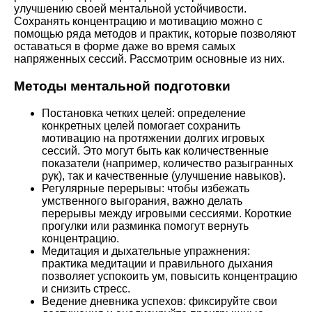
улучшению своей ментальной устойчивости.
Сохранять концентрацию и мотивацию можно с
помощью ряда методов и практик, которые позволяют
оставаться в форме даже во время самых
напряженных сессий. Рассмотрим основные из них.
Методы ментальной подготовки
Постановка четких целей: определение
конкретных целей помогает сохранить
мотивацию на протяжении долгих игровых
сессий. Это могут быть как количественные
показатели (например, количество разыгранных
рук), так и качественные (улучшение навыков).
Регулярные перерывы: чтобы избежать
умственного выгорания, важно делать
перерывы между игровыми сессиями. Короткие
прогулки или разминка помогут вернуть
концентрацию.
Медитация и дыхательные упражнения:
практика медитации и правильного дыхания
позволяет успокоить ум, повысить концентрацию
и снизить стресс.
Ведение дневника успехов: фиксируйте свои