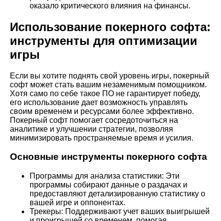
оказало критического влияния на финансы.
Использование покерного софта:
инструменты для оптимизации
игры
Если вы хотите поднять свой уровень игры, покерный
софт может стать вашим незаменимым помощником.
Хотя само по себе такое ПО не гарантирует победу,
его использование дает возможность управлять
своим временем и ресурсами более эффективно.
Покерный софт помогает сосредоточиться на
аналитике и улучшении стратегии, позволяя
минимизировать пространяемые время и усилия.
Основные инструменты покерного софта
Программы для анализа статистики: Эти
программы собирают данные о раздачах и
предоставляют детализированную статистику о
вашей игре и оппонентах.
Трекеры: Поддерживают учет ваших выигрышей
и проигрышей со временем, помогая