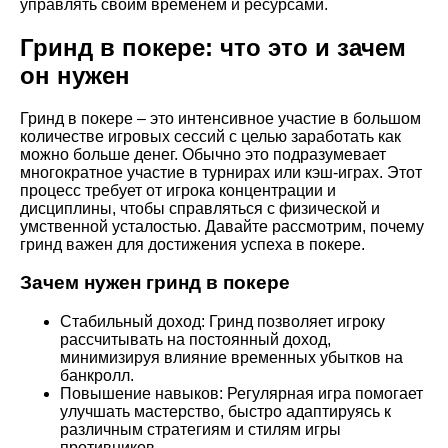
управлять своим временем и ресурсами.
Гринд в покере: что это и зачем
он нужен
Гринд в покере – это интенсивное участие в большом
количестве игровых сессий с целью заработать как
можно больше денег. Обычно это подразумевает
многократное участие в турнирах или кэш-играх. Этот
процесс требует от игрока концентрации и
дисциплины, чтобы справляться с физической и
умственной усталостью. Давайте рассмотрим, почему
гринд важен для достижения успеха в покере.
Зачем нужен гринд в покере
Стабильный доход: Гринд позволяет игроку
рассчитывать на постоянный доход,
минимизируя влияние временных убытков на
банкролл.
Повышение навыков: Регулярная игра помогает
улучшать мастерство, быстро адаптируясь к
различным стратегиям и стилям игры
противников.