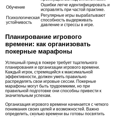
Ошибки легче идентифицировать и
Обучение
исправлять при частой практике.
Регулярные игры вырабатывают
Психологическая
способность выдерживать
устойчивость
давление и стрессы в игре.
Планирование игрового
времени: как организовать
покерные марафоны
Успешный гринд в покере требует тщательного
планирования и организации игрового времени.
Каждый игрок, стремящийся к максимальной
эффективности, должен уметь правильно
распределять свои игровые сессии. Покерные
марафоны могут быть трудоемкими, но при
правильной подготовке они способны привести к
значительным успехам.
Организация игрового времени начинается с четкого
понимания своих целей и возможностей. Важно
определить, сколько времени вы готовы посвятить