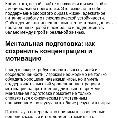
Кроме того, не забывайте о важности физической и
эмоциональной подготовки. Это включает в себя
поддержание здорового образа жизни, адекватное
питание и заботу о психологической устойчивости.
Соблюдение этих аспектов поможет не только достичь
поставленных целей в покере, но и поддерживать
баланс между игрой и реальной жизнью.
Ментальная подготовка: как
сохранить концентрацию и
мотивацию
Гринд в покере требует значительных усилий и
сосредоточенности. Игрокам необходимо не только
обладать хорошими навыками игры, но и уметь
поддерживать высокий уровень концентрации и
мотивации на протяжении длительного времени.
Ментальная подготовка помогает не только
справляться с физическим и умственным
напряжением, но и улучшать общие результаты игры.
Поскольку в покере важно принимать взвешенные
решения, каждый игрок должен стремиться к