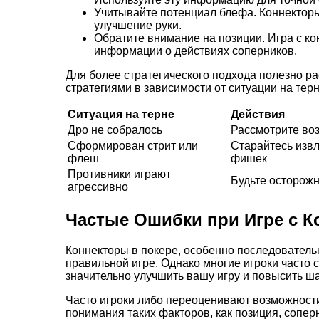
Учитывайте потенциал блефа. Коннекторы
улучшение руки.
Обратите внимание на позиции. Игра с к
информации о действиях соперников.
Для более стратегического подхода полезно р
стратегиями в зависимости от ситуации на терн
Ситуация на терне
Действия
Дро не собралось
Рассмотрите во
Сформирован стрит или
Старайтесь извл
флеш
фишек
Противники играют
Будьте осторожн
агрессивно
Частые Ошибки при Игре с К
Коннекторы в покере, особенно последовательн
правильной игре. Однако многие игроки часто
значительно улучшить вашу игру и повысить ша
Часто игроки либо переоценивают возможности 
понимания таких факторов, как позиция, сопе