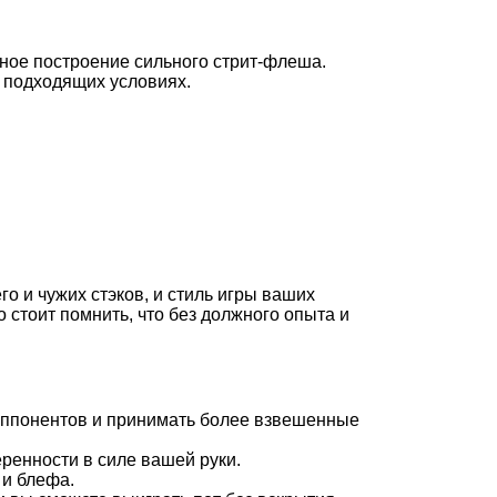
ное построение сильного стрит-флеша.
 подходящих условиях.
о и чужих стэков, и стиль игры ваших
 стоит помнить, что без должного опыта и
 оппонентов и принимать более взвешенные
еренности в силе вашей руки.
 и блефа.