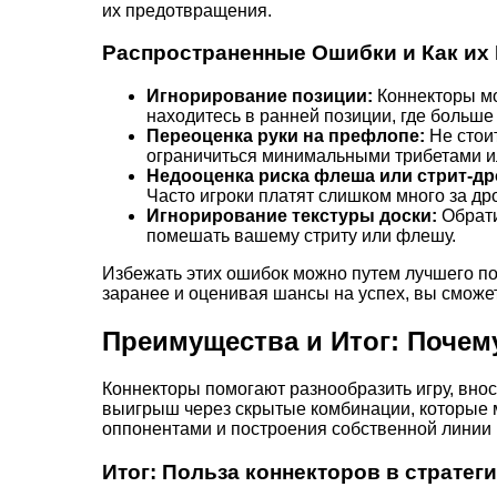
их предотвращения.
Распространенные Ошибки и Как их
Игнорирование позиции:
Коннекторы мо
находитесь в ранней позиции, где больше
Переоценка руки на префлопе:
Не стоит
ограничиться минимальными трибетами ил
Недооценка риска флеша или стрит-др
Часто игроки платят слишком много за дро
Игнорирование текстуры доски:
Обрати
помешать вашему стриту или флешу.
Избежать этих ошибок можно путем лучшего по
заранее и оценивая шансы на успех, вы сможе
Преимущества и Итог: Почему
Коннекторы помогают разнообразить игру, вно
выигрыш через скрытые комбинации, которые 
оппонентами и построения собственной линии
Итог: Польза коннекторов в стратег