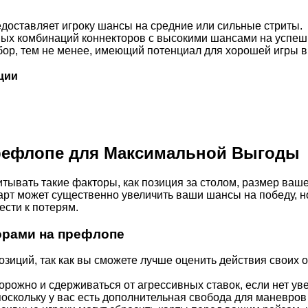
едоставляет игроку шансы на средние или сильные стриты.
ных комбинаций коннекторов с высокими шансами на успеш
ор, тем не менее, имеющий потенциал для хорошей игры в
ции
Префлопе для Максимальной Выгоды
тывать такие факторы, как позиция за столом, размер вашег
рт может существенно увеличить ваши шансы на победу, но
ести к потерям.
орами на префлопе
позиций, так как вы сможете лучше оценить действия своих
торожно и сдерживаться от агрессивных ставок, если нет ув
поскольку у вас есть дополнительная свобода для маневров