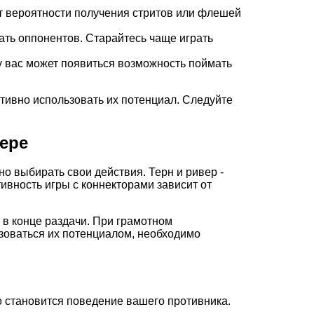
от вероятности получения стритов или флешей
ать оппонентов. Старайтесь чаще играть
у вас может появиться возможность поймать
ивно использовать их потенциал. Следуйте
ере
но выбирать свои действия. Терн и ривер -
ивность игры с коннекторами зависит от
 в конце раздачи. При грамотном
ьзоваться их потенциалом, необходимо
о становится поведение вашего противника.