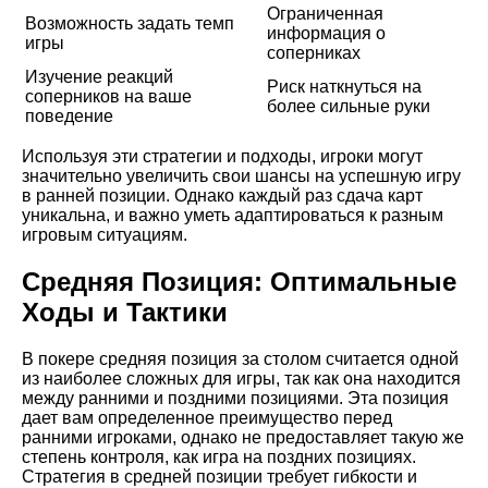
Ограниченная
Возможность задать темп
информация о
игры
соперниках
Изучение реакций
Риск наткнуться на
соперников на ваше
более сильные руки
поведение
Используя эти стратегии и подходы, игроки могут
значительно увеличить свои шансы на успешную игру
в ранней позиции. Однако каждый раз сдача карт
уникальна, и важно уметь адаптироваться к разным
игровым ситуациям.
Средняя Позиция: Оптимальные
Ходы и Тактики
В покере средняя позиция за столом считается одной
из наиболее сложных для игры, так как она находится
между ранними и поздними позициями. Эта позиция
дает вам определенное преимущество перед
ранними игроками, однако не предоставляет такую же
степень контроля, как игра на поздних позициях.
Стратегия в средней позиции требует гибкости и