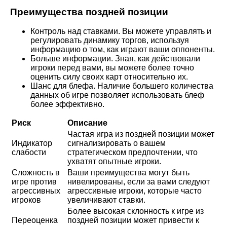
Преимущества поздней позиции
Контроль над ставками. Вы можете управлять и
регулировать динамику торгов, используя
информацию о том, как играют ваши оппоненты.
Больше информации. Зная, как действовали
игроки перед вами, вы можете более точно
оценить силу своих карт относительно их.
Шанс для блефа. Наличие большего количества
данных об игре позволяет использовать блеф
более эффективно.
Риск
Описание
Частая игра из поздней позиции может
Индикатор
сигнализировать о вашем
слабости
стратегическом предпочтении, что
ухватят опытные игроки.
Сложность в
Ваши преимущества могут быть
игре против
нивелированы, если за вами следуют
агрессивных
агрессивные игроки, которые часто
игроков
увеличивают ставки.
Более высокая склонность к игре из
Переоценка
поздней позиции может привести к