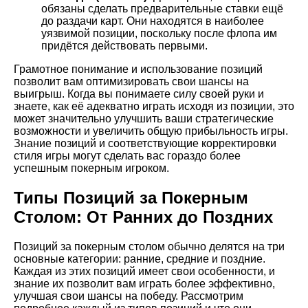
обязаны сделать предварительные ставки ещё
до раздачи карт. Они находятся в наиболее
уязвимой позиции, поскольку после флопа им
придётся действовать первыми.
Грамотное понимание и использование позиций
позволит вам оптимизировать свои шансы на
выигрыш. Когда вы понимаете силу своей руки и
знаете, как её адекватно играть исходя из позиции, это
может значительно улучшить ваши стратегические
возможности и увеличить общую прибыльность игры.
Знание позиций и соответствующие корректировки
стиля игры могут сделать вас гораздо более
успешным покерным игроком.
Типы Позиций за Покерным
Столом: От Ранних до Поздних
Позиций за покерным столом обычно делятся на три
основные категории: ранние, средние и поздние.
Каждая из этих позиций имеет свои особенности, и
знание их позволит вам играть более эффективно,
улучшая свои шансы на победу. Рассмотрим