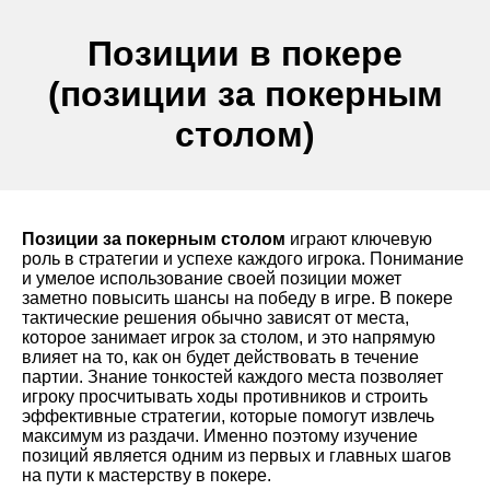
Позиции в покере
(позиции за покерным
столом)
Позиции за покерным столом
играют ключевую
роль в стратегии и успехе каждого игрока. Понимание
и умелое использование своей позиции может
заметно повысить шансы на победу в игре. В покере
тактические решения обычно зависят от места,
которое занимает игрок за столом, и это напрямую
влияет на то, как он будет действовать в течение
партии. Знание тонкостей каждого места позволяет
игроку просчитывать ходы противников и строить
эффективные стратегии, которые помогут извлечь
максимум из раздачи. Именно поэтому изучение
позиций является одним из первых и главных шагов
на пути к мастерству в покере.