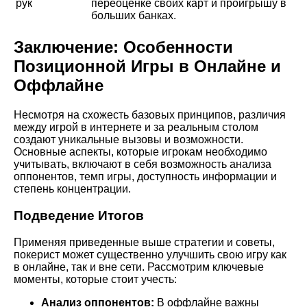
рук
переоценке своих карт и проигрышу в
больших банках.
Заключение: Особенности
Позиционной Игры в Онлайне и
Оффлайне
Несмотря на схожесть базовых принципов, различия
между игрой в интернете и за реальным столом
создают уникальные вызовы и возможности.
Основные аспекты, которые игрокам необходимо
учитывать, включают в себя возможность анализа
оппонентов, темп игры, доступность информации и
степень концентрации.
Подведение Итогов
Применяя приведенные выше стратегии и советы,
покерист может существенно улучшить свою игру как
в онлайне, так и вне сети. Рассмотрим ключевые
моменты, которые стоит учесть:
Анализ оппонентов:
В оффлайне важны