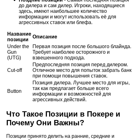
до дилера и сам дилер. Игроки, находящиеся
здесь, имеют наибольшее количество
информации и могут использовать её для
агрессивных ставок или блефа.
Название
Описание
позиции
Under the
Первая позиция после большого блайнда.
Gun
Требует наиболее осторожного и
(UTG)
взвешенного подхода.
Предпоследняя позиция перед дилером.
Cut-off
Отличное место для попыток забрать банк
при помощи повышения ставок.
Позиция дилера. Лучшее место для игры,
так как предлагает больше всего
Button
информации и возможностей для
агрессивных действий.
Что Такое Позиции в Покере и
Почему Они Важны?
Позиции принято делить на ранние, средние и