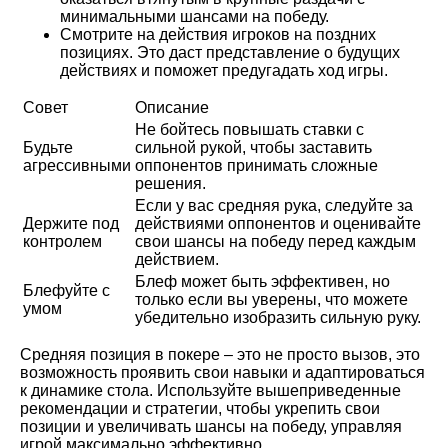
минимальными шансами на победу.
Смотрите на действия игроков на поздних
позициях. Это даст представление о будущих
действиях и поможет предугадать ход игры.
Совет
Описание
Не бойтесь повышать ставки с
Будьте
сильной рукой, чтобы заставить
агрессивными
оппонентов принимать сложные
решения.
Если у вас средняя рука, следуйте за
Держите под
действиями оппонентов и оценивайте
контролем
свои шансы на победу перед каждым
действием.
Блеф может быть эффективен, но
Блефуйте с
только если вы уверены, что можете
умом
убедительно изобразить сильную руку.
Средняя позиция в покере – это не просто вызов, это
возможность проявить свои навыки и адаптироваться
к динамике стола. Используйте вышеприведенные
рекомендации и стратегии, чтобы укрепить свои
позиции и увеличивать шансы на победу, управляя
игрой максимально эффективно.