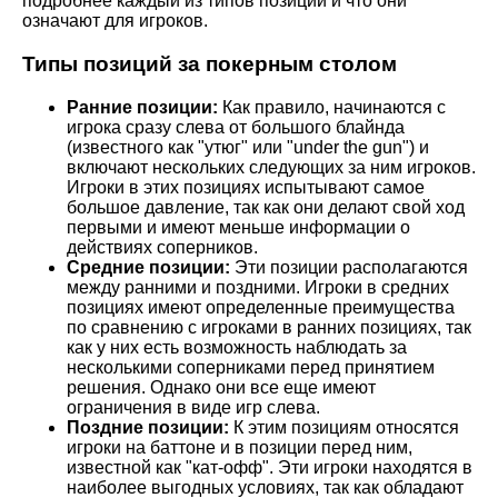
подробнее каждый из типов позиций и что они
означают для игроков.
Типы позиций за покерным столом
Ранние позиции:
Как правило, начинаются с
игрока сразу слева от большого блайнда
(известного как "утюг" или "under the gun") и
включают нескольких следующих за ним игроков.
Игроки в этих позициях испытывают самое
большое давление, так как они делают свой ход
первыми и имеют меньше информации о
действиях соперников.
Средние позиции:
Эти позиции располагаются
между ранними и поздними. Игроки в средних
позициях имеют определенные преимущества
по сравнению с игроками в ранних позициях, так
как у них есть возможность наблюдать за
несколькими соперниками перед принятием
решения. Однако они все еще имеют
ограничения в виде игр слева.
Поздние позиции:
К этим позициям относятся
игроки на баттоне и в позиции перед ним,
известной как "кат-офф". Эти игроки находятся в
наиболее выгодных условиях, так как обладают