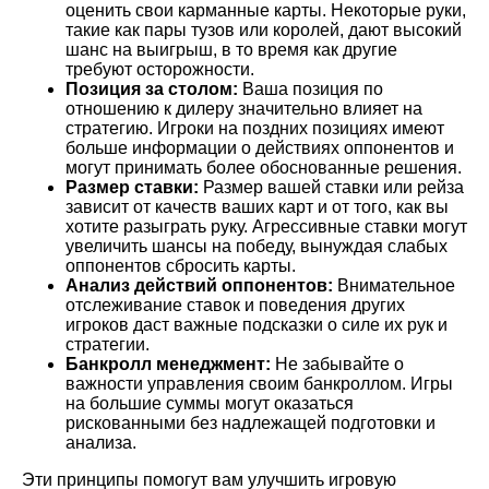
оценить свои карманные карты. Некоторые руки,
такие как пары тузов или королей, дают высокий
шанс на выигрыш, в то время как другие
требуют осторожности.
Позиция за столом:
Ваша позиция по
отношению к дилеру значительно влияет на
стратегию. Игроки на поздних позициях имеют
больше информации о действиях оппонентов и
могут принимать более обоснованные решения.
Размер ставки:
Размер вашей ставки или рейза
зависит от качеств ваших карт и от того, как вы
хотите разыграть руку. Агрессивные ставки могут
увеличить шансы на победу, вынуждая слабых
оппонентов сбросить карты.
Анализ действий оппонентов:
Внимательное
отслеживание ставок и поведения других
игроков даст важные подсказки о силе их рук и
стратегии.
Банкролл менеджмент:
Не забывайте о
важности управления своим банкроллом. Игры
на большие суммы могут оказаться
рискованными без надлежащей подготовки и
анализа.
Эти принципы помогут вам улучшить игровую