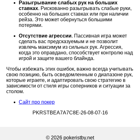
Разыгрывание слабых рук на больших
ставках
. Рискованно разыгрывать слабые руки,
особенно на больших ставках или при наличии
рейза. Это может обернуться большими
потерями.
Отсутствие агрессии
. Пассивная игра может
сделать вас предсказуемым и не позволит
извлечь максимум из сильных рук. Агрессия,
когда это оправдано, способствует контролю над
игрой и защите вашего блайнда.
Чтобы избежать этих ошибок, важно всегда учитывать
свою позицию, быть осведомленным о диапазоне рук,
которые играете, и адаптировать свою стратегию в
зависимости от стиля игры соперников и ситуации за
столом.
Сайт про покер
PKRSTBEA7A7C8E-26-08-07-16
© 2026 pokeristby.net