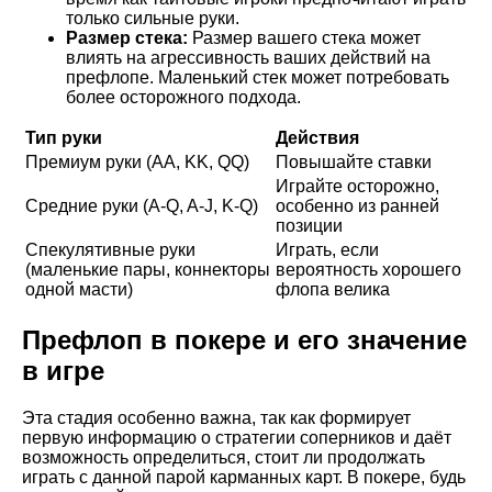
только сильные руки.
Размер стека:
Размер вашего стека может
влиять на агрессивность ваших действий на
префлопе. Маленький стек может потребовать
более осторожного подхода.
Тип руки
Действия
Премиум руки (AA, KK, QQ)
Повышайте ставки
Играйте осторожно,
Средние руки (A-Q, A-J, K-Q)
особенно из ранней
позиции
Спекулятивные руки
Играть, если
(маленькие пары, коннекторы
вероятность хорошего
одной масти)
флопа велика
Префлоп в покере и его значение
в игре
Эта стадия особенно важна, так как формирует
первую информацию о стратегии соперников и даёт
возможность определиться, стоит ли продолжать
играть с данной парой карманных карт. В покере, будь