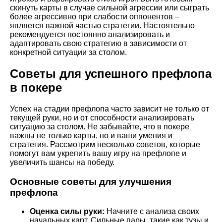
скинуть карты в случае сильной агрессии или сыграть
более агрессивно при слабости оппонентов –
является важной частью стратегии. Настоятельно
рекомендуется постоянно анализировать и
адаптировать свою стратегию в зависимости от
конкретной ситуации за столом.
Советы для успешного префлопа
в покере
Успех на стадии префлопа часто зависит не только от
текущей руки, но и от способности анализировать
ситуацию за столом. Не забывайте, что в покере
важны не только карты, но и ваши умения и
стратегия. Рассмотрим несколько советов, которые
помогут вам укрепить вашу игру на префлопе и
увеличить шансы на победу.
Основные советы для улучшения
префлопа
Оценка силы руки:
Начните с анализа своих
начальных карт. Сильные пары, такие как тузы и