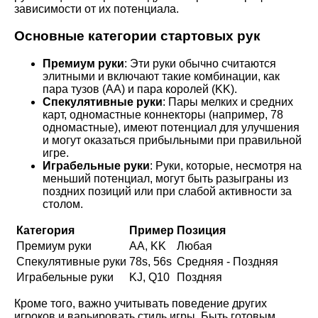
зависимости от их потенциала.
Основные категории стартовых рук
Премиум руки
: Эти руки обычно считаются
элитными и включают такие комбинации, как
пара тузов (AA) и пара королей (KK).
Спекулятивные руки
: Пары мелких и средних
карт, одномастные коннекторы (например, 78
одномастные), имеют потенциал для улучшения
и могут оказаться прибыльными при правильной
игре.
Играбельные руки
: Руки, которые, несмотря на
меньший потенциал, могут быть разыграны из
поздних позиций или при слабой активности за
столом.
Категория
Пример
Позиция
Премиум руки
AA, KK
Любая
Спекулятивные руки
78s, 56s
Средняя - Поздняя
Играбельные руки
KJ, Q10
Поздняя
Кроме того, важно учитывать поведение других
игроков и варьировать стиль игры. Быть готовым