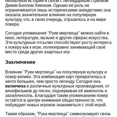
необычной истории и связи с легендарным стрелком
Диким Биллом Хикоком. Однако её роль не
ограничивается лишь историческими анекдотами; она
оказала значительное влияние на популярную
культуру, что, в свою очередь, отразилось и на мире
покера.
Сегодня упоминания "Руки мертвеца" можно найти в
кино, литературе, музыке и других сферах искусства.
Эти культурные отсылки способствуют росту интереса
к покеру как к игре, полноправно занимающей своё
место среди других азартных игр.
Заключение
Влияние "Руки мертвеца" на популярную культуру и
покер велико. Эта комбинация карт превратилась в
нечто большее, чем просто легенду. Сегодня она
включена
в различные культурные произведения, от
кинофильмов до песен, подчеркивая её
важность
и
загадочность
. Благодаря таким упоминаниям покер
остаётся в центре внимания общественности, что
побуждает новых игроков знакомиться с этой игрой.
Таким образом, "Рука мертвеца" символизирует связь