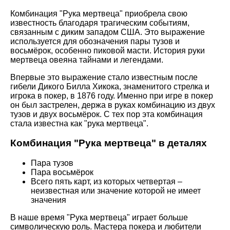
Комбинация "Рука мертвеца" приобрела свою
известность благодаря трагическим событиям,
связанным с диким западом США. Это выражение
используется для обозначения пары тузов и
восьмёрок, особенно пиковой масти. История руки
мертвеца овеяна тайнами и легендами.
Впервые это выражение стало известным после
гибели Дикого Билла Хикока, знаменитого стрелка и
игрока в покер, в 1876 году. Именно при игре в покер
он был застрелен, держа в руках комбинацию из двух
тузов и двух восьмёрок. С тех пор эта комбинация
стала известна как "рука мертвеца".
Комбинация "Рука мертвеца" в деталях
Пара тузов
Пара восьмёрок
Всего пять карт, из которых четвертая –
неизвестная или значение которой не имеет
значения
В наше время "Рука мертвеца" играет больше
символическую роль. Мастера покера и любители