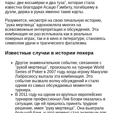
пары: две восьмёрки и два туза", которая стала
известна благодаря Асацю Гэмбиту, погибшему в
дуэли, держа в руках именно такие карты.
Разумеется, несмотря на свою печальную историю,
"рука мертвеца" вдохновляла многих на
всевозможные интерпретации и обсуждения. Эта
комбинация не раз всплывала как в реальных
покерных играх, так и в кино и литературе, становясь
символом удачи и трагического фатализма.
Известные случаи в истории покера
Другое знаменательное событие, связанное с
"рукой мертвеца", произошло на турнире World
Series of Poker в 2007 году, когда игроку Мануэлю
Лабросиосу выпала эта комбинация. Это
событие вызвало волну обсуждений и стало
одним из самых обсуждаемых моментов
турнира.
В 2011 году на одном из крупных европейских
турниров профессионал Лив Боэри оказалась в
ситуации, где ей пришлось принять трудное
решение, имея "руку мертвеца". Она выиграла
большой банк, и этот момент стал знаковым для