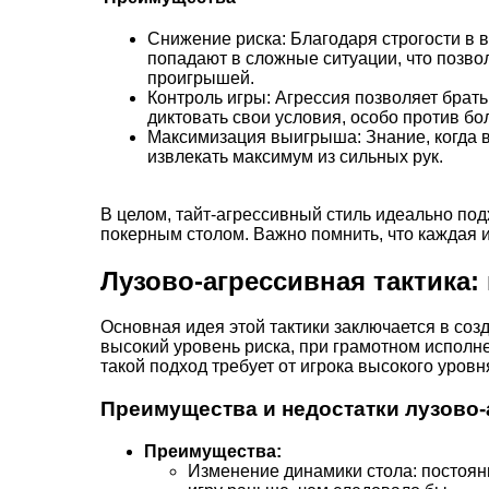
Снижение риска: Благодаря строгости в в
попадают в сложные ситуации, что позво
проигрышей.
Контроль игры: Агрессия позволяет брать
диктовать свои условия, особо против бо
Максимизация выигрыша: Знание, когда в
извлекать максимум из сильных рук.
В целом, тайт-агрессивный стиль идеально под
покерным столом. Важно помнить, что каждая и
Лузово-агрессивная тактика:
Основная идея этой тактики заключается в со
высокий уровень риска, при грамотном исполне
такой подход требует от игрока высокого уровн
Преимущества и недостатки лузово-
Преимущества:
Изменение динамики стола: постоян