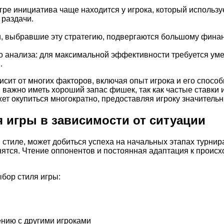
гре инициатива чаще находится у игрока, который использу
 раздачи.
и, выбравшие эту стратегию, подвергаются большому финан
 анализа: для максимальной эффективности требуется уме
.
исит от многих факторов, включая опыт игрока и его спосо
 важно иметь хороший запас фишек, так как частые ставк
жет окупиться многократно, предоставляя игроку значитель
я игры в зависимости от ситуации
 стиле, может добиться успеха на начальных этапах турнир
енятся. Чтение оппонентов и постоянная адаптация к прои
бор стиля игры:
нию с другими игроками