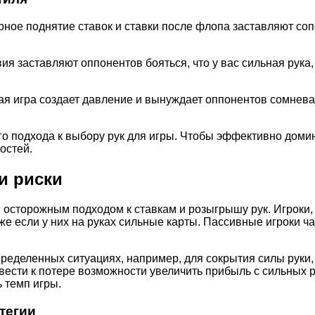
ное поднятие ставок и ставки после флопа заставляют соп
я заставляют оппонентов бояться, что у вас сильная рука,
я игра создает давление и вынуждает оппонентов сомневать
го подхода к выбору рук для игры. Чтобы эффективно домин
остей.
и риски
я осторожным подходом к ставкам и розыгрышу рук. Игроки
е если у них на руках сильные карты. Пассивные игроки ча
ределенных ситуациях, например, для сокрытия силы руки, 
ести к потере возможности увеличить прибыль с сильных р
 темп игры.
тегии