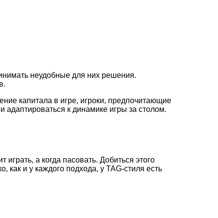
ринимать неудобные для них решения.
в.
ение капитала в игре, игроки, предпочитающие
 адаптироваться к динамике игры за столом.
играть, а когда пасовать. Добиться этого
 как и у каждого подхода, у TAG-стиля есть