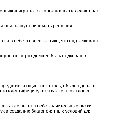
ерников играть с осторожностью и делают вас
 и они начнут принимать решения,
ся в себе и своей тактике, что подталкивает
ировать, игрок должен быть подкован в
, предпочитающие этот стиль, обычно делают
сто идентифицируются как те, кто склонен
он также несет в себе значительные риски.
ук и созданию благоприятных условий для