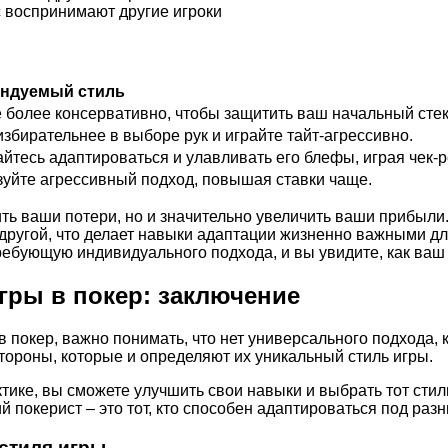
с воспринимают другие игроки
ндуемый стиль
 более консервативно, чтобы защитить ваш начальный стек
избирательнее в выборе рук и играйте тайт-агрессивно.
йтесь адаптироваться и улавливать его блефы, играя чек-р
уйте агрессивный подход, повышая ставки чаще.
ить ваши потери, но и значительно увеличить ваши прибыли
другой, что делает навыки адаптации жизненно важными дл
ебующую индивидуального подхода, и вы увидите, как ваш 
гры в покер: заключение
 покер, важно понимать, что нет универсального подхода, 
тороны, которые и определяют их уникальный стиль игры.
тике, вы сможете улучшить свои навыки и выбрать тот сти
й покерист – это тот, кто способен адаптироваться под раз
стиля игры