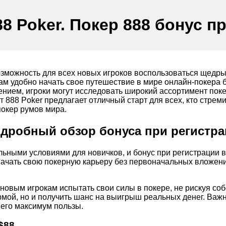
88 Poker. Покер 888 бонус п
озможность для всех новых игроков воспользоваться щедры
ам удобно начать свое путешествие в мире онлайн-покера 
ием, игроки могут исследовать широкий ассортимент поке
т 888 Poker предлагает отличный старт для всех, кто стре
покер румов мира.
Подробный обзор бонуса при регистр
ьными условиями для новичков, и бонус при регистрации в
ачать свою покерную карьеру без первоначальных вложений
 новым игрокам испытать свои силы в покере, не рискуя с
мой, но и получить шанс на выигрыш реальных денег. Важн
него максимум пользы.
$88