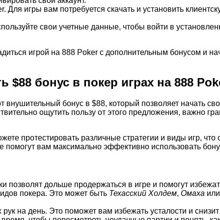
ивировать свой аккаунт.
r. Для игры вам потребуется скачать и установить клиент
Используйте свои учетные данные, чтобы войти в установле
диться игрой на 888 Poker с дополнительным бонусом и на
 $88 бонус в покер играх на 888 Pok
т внушительный бонус в $88, который позволяет начать св
твительно ощутить пользу от этого предложения, важно гр
ете протестировать различные стратегии и виды игр, что
е помогут вам максимально эффективно использовать бону
ки позволят дольше продержаться в игре и помогут избежат
видов покера. Это может быть
Техасский Холдем
,
Омаха
или
 рук на день. Это поможет вам избежать усталости и сниз
время, чтобы пересмотреть неудачные партии и понять, к