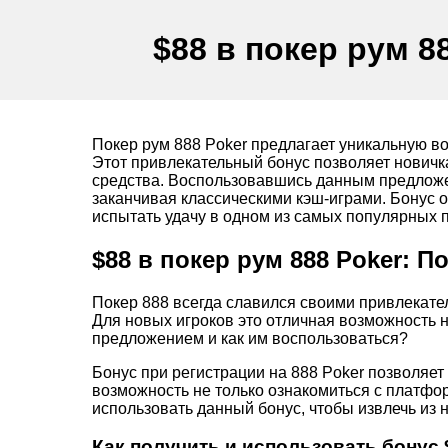
$88 в покер рум 8
Покер рум 888 Poker предлагает уникальную в
Этот привлекательный бонус позволяет новичк
средства. Воспользовавшись данным предложен
заканчивая классическими кэш-играми. Бонус о
испытать удачу в одном из самых популярных 
$88 в покер рум 888 Poker: 
Покер 888 всегда славился своими привлекател
Для новых игроков это отличная возможность н
предложением и как им воспользоваться?
Бонус при регистрации на 888 Poker позволяет
возможность не только ознакомиться с платфор
использовать данный бонус, чтобы извлечь из 
Как получить и использовать бонус 