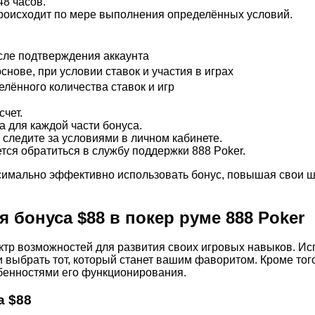
48 часов.
роисходит по мере выполнения определённых условий.
сле подтверждения аккаунта
нове, при условии ставок и участия в играх
лённого количества ставок и игр
счет.
 для каждой части бонуса.
 следите за условиями в личном кабинете.
тся обратиться в службу поддержки 888 Poker.
ксимально эффективно использовать бонус, повышая свои 
бонуса $88 в покер руме 888 Poker
ктр возможностей для развития своих игровых навыков. Ис
 выбрать тот, который станет вашим фаворитом. Кроме тог
обенностями его функционирования.
а $88