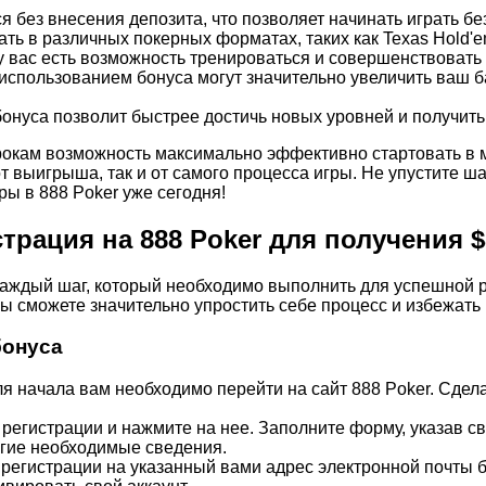
ся без внесения депозита, что позволяет начинать играть 
ать в различных покерных форматах, таких как Texas Hold'e
 у вас есть возможность тренироваться и совершенствовать
 использованием бонуса могут значительно увеличить ваш
онуса позволит быстрее достичь новых уровней и получить
грокам возможность максимально эффективно стартовать в 
от выигрыша, так и от самого процесса игры. Не упустите ш
ы в 888 Poker уже сегодня!
трация на 888 Poker для получения $
аждый шаг, который необходимо выполнить для успешной ре
вы сможете значительно упростить себе процесс и избежат
бонуса
ля начала вам необходимо перейти на сайт 888 Poker. Сде
 регистрации и нажмите на нее. Заполните форму, указав св
угие необходимые сведения.
 регистрации на указанный вами адрес электронной почты 