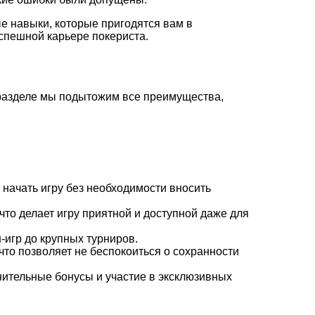
е навыки, которые пригодятся вам в
спешной карьере покериста.
м разделе мы подытожим все преимущества,
 начать игру без необходимости вносить
то делает игру приятной и доступной даже для
-игр до крупных турниров.
что позволяет не беспокоиться о сохранности
нительные бонусы и участие в эксклюзивных