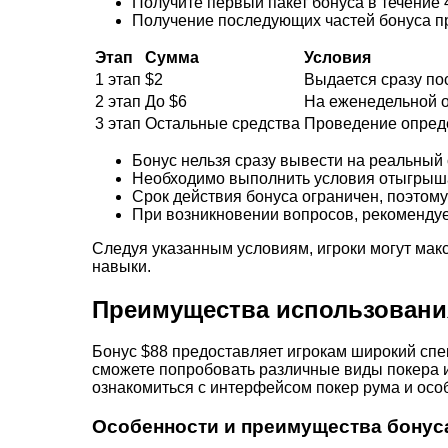
Получите первый пакет бонуса в течение 
Получение последующих частей бонуса п
Этап
Сумма
Условия
1 этап
$2
Выдается сразу по
2 этап
До $6
На еженедельной ос
3 этап
Остальные средства
Проведение опреде
Бонус нельзя сразу вывести на реальный 
Необходимо выполнить условия отыгрыша
Срок действия бонуса ограничен, поэтому
При возникновении вопросов, рекомендуе
Следуя указанным условиям, игроки могут ма
навыки.
Преимущества использования 
Бонус $88 предоставляет игрокам широкий спе
сможете попробовать различные виды покера и
ознакомиться с интерфейсом покер рума и ос
Особенности и преимущества бонус