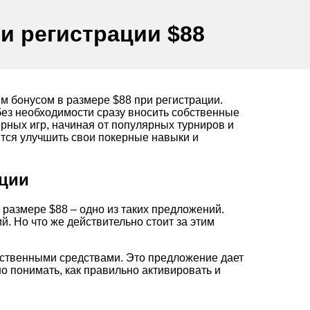
ри регистрации $88
м бонусом в размере $88 при регистрации.
без необходимости сразу вносить собственные
рных игр, начиная от популярных турниров и
мится улучшить свои покерные навыки и
ации
 размере $88 – одно из таких предложений.
. Но что же действительно стоит за этим
обственными средствами. Это предложение дает
о понимать, как правильно активировать и