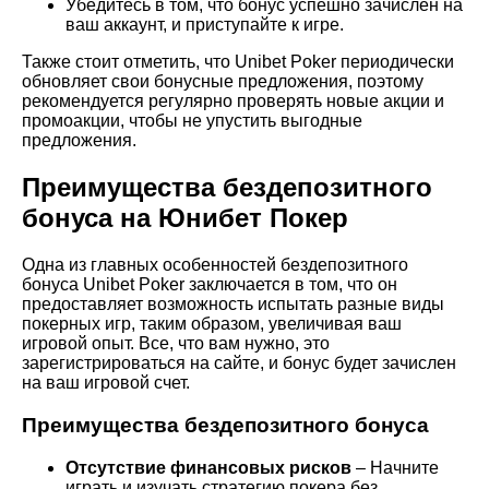
Убедитесь в том, что бонус успешно зачислен на
ваш аккаунт, и приступайте к игре.
Также стоит отметить, что Unibet Poker периодически
обновляет свои бонусные предложения, поэтому
рекомендуется регулярно проверять новые акции и
промоакции, чтобы не упустить выгодные
предложения.
Преимущества бездепозитного
бонуса на Юнибет Покер
Одна из главных особенностей бездепозитного
бонуса Unibet Poker заключается в том, что он
предоставляет возможность испытать разные виды
покерных игр, таким образом, увеличивая ваш
игровой опыт. Все, что вам нужно, это
зарегистрироваться на сайте, и бонус будет зачислен
на ваш игровой счет.
Преимущества бездепозитного бонуса
Отсутствие финансовых рисков
– Начните
играть и изучать стратегию покера без