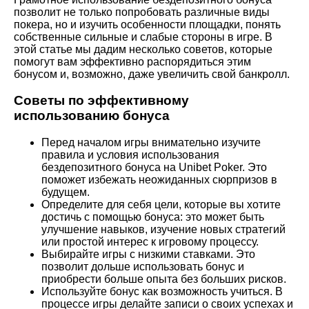
позволит не только попробовать различные виды
покера, но и изучить особенности площадки, понять
собственные сильные и слабые стороны в игре. В
этой статье мы дадим несколько советов, которые
помогут вам эффективно распорядиться этим
бонусом и, возможно, даже увеличить свой банкролл.
Советы по эффективному
использованию бонуса
Перед началом игры внимательно изучите
правила и условия использования
бездепозитного бонуса на Unibet Poker. Это
поможет избежать неожиданных сюрпризов в
будущем.
Определите для себя цели, которые вы хотите
достичь с помощью бонуса: это может быть
улучшение навыков, изучение новых стратегий
или простой интерес к игровому процессу.
Выбирайте игры с низкими ставками. Это
позволит дольше использовать бонус и
приобрести больше опыта без больших рисков.
Используйте бонус как возможность учиться. В
процессе игры делайте записи о своих успехах и