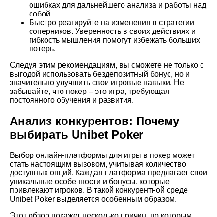
ошибках для дальнейшего анализа и работы над
собой.
Быстро реагируйте на изменения в стратегии
соперников. Уверенность в своих действиях и
гибкость мышления помогут избежать больших
потерь.
Следуя этим рекомендациям, вы сможете не только с
выгодой использовать бездепозитный бонус, но и
значительно улучшить свои игровые навыки. Не
забывайте, что покер – это игра, требующая
постоянного обучения и развития.
Анализ конкурентов: Почему
выбирать Unibet Poker
Выбор онлайн-платформы для игры в покер может
стать настоящим вызовом, учитывая количество
доступных опций. Каждая платформа предлагает свои
уникальные особенности и бонусы, которые
привлекают игроков. В такой конкурентной среде
Unibet Poker выделяется особенным образом.
Этот обзор покажет несколько причин, по которым