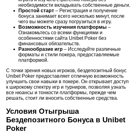
необходимости вкладывать собственные деньги.
Простой старт
– Регистрация и получение
бонуса занимает всего несколько минут, после
чего вы можете сразу погрузиться в игру.
Возможность изучения платформы
–
Ознакомьтесь со всеми функциями и
особенностями сайта Unibet Poker без
финансовых обязательств.
Разнообразие игр
– Исследуйте различные
форматы и стили покера, предоставляемые
платформой.
С точки зрения новых игроков, бездепозитный бонус
Unibet Poker предоставляет отличную возможность
улучшить свои навыки в покере. Он открывает доступ
к широкому спектру игр и турниров, позволяя узнать
все нюансы и тонкости платформы, прежде чем
решать, стоит ли вносить собственные средства.
Условия Отыгрыша
Бездепозитного Бонуса в Unibet
Poker