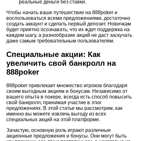
реальные деньги без ставки.
Чтобы начать ваше путешествие на 888poker и
воспользоваться всеми предложениями, достаточно
создать аккаунт и сделать первый депозит. Новичкам
будет приятно осознавать, что их ждет поддержка на
каждом шагу, а разнообразие акций не даст заскучать
даже самым требовательным пользователям.
Специальные акции: Как
увеличить свой банкролл на
888poker
888poker привлекает множество игроков благодаря
своим выгодным акциям и бонусам. Независимо от
вашего опыта в покере, всегда есть способ повысить
свой банкролл, принимая участие в этих
предложениях. В этой статье мы рассмотрим, как
именно вы можете извлечь выгоду из всех
специальных акций на этой платформе.
Зачастую, основную роль играют различные
акционные предложения и бонусы. Они могут быть