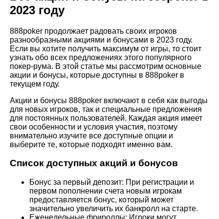
2023 году
888poker продолжает радовать своих игроков
разнообразными акциями и бонусами в 2023 году.
Если вы хотите получить максимум от игры, то стоит
узнать обо всех предложениях этого популярного
покер-рума. В этой статье мы рассмотрим основные
акции и бонусы, которые доступны в 888poker в
текущем году.
Акции и бонусы 888poker включают в себя как выгоды
для новых игроков, так и специальные предложения
для постоянных пользователей. Каждая акция имеет
свои особенности и условия участия, поэтому
внимательно изучите все доступные опции и
выберите те, которые подходят именно вам.
Список доступных акций и бонусов
Бонус за первый депозит: При регистрации и
первом пополнении счета новым игрокам
предоставляется бонус, который может
значительно увеличить их банкролл на старте.
Еженедельные фрироллы: Игроки могут