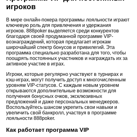
игроков
В мире онлайн-покера программы лояльности играют
ключевую роль для привлечения и удержания
игроков. 888poker выделяется среди конкурентов
благодаря своей продуманной программе VIP-
вознаграждений, которая предлагает игрокам
широчайший спектр бонусов и привилегий. Эта
программа специально разработана для того, чтобы
поощрять постоянных участников и награждать их за
активное участие в играх.
Игроки, которые регулярно участвуют в турнирах и
кэш-играх, могут получить доступ к многочисленным
уровням VIP-статусов. С каждым новым уровнем
открываются дополнительные возможности для
получения бонусных очков, эксклюзивных
предложений и даже персональных менеджеров.
Воспользуйтесь шансом укрепить свои навыки и
увеличить свой банкролл, участвуя в программе
лояльности 888poker.
Как работает программа VIP