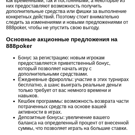
как временными, так и постоянными, а некоторые из
них предоставляют возможность получить
дополнительные средства или фишки за выполнение
конкретных действий. Поэтому стоит внимательно
следить за изменениями и новыми предложениями от
888poker, чтобы не упустить свою выгоду.
Основные акционные предложения на
888poker
Бонус за регистрацию: новым игрокам
предоставляется приветственный бонус,
который позволяет начать игру с
дополнительными средствами.
Ежедневные фрироллы: участие в этих турнирах
бесплатно, а шанс выиграть реальные деньги
только требует от вас немного времени и
навыков.
Кешбек программы: возможность возврата части
потраченных средств на основе вашей
активности в играх.
Депозитные бонусы: увеличение вашего
баланса на определенный процент от внесенной
суммы, что позволяет играть на большие ставки.