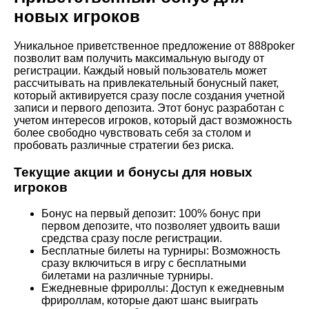
новых игроков
Уникальное приветственное предложение от 888poker
позволит вам получить максимальную выгоду от
регистрации. Каждый новый пользователь может
рассчитывать на привлекательный бонусный пакет,
который активируется сразу после создания учетной
записи и первого депозита. Этот бонус разработан с
учетом интересов игроков, который даст возможность
более свободно чувствовать себя за столом и
пробовать различные стратегии без риска.
Текущие акции и бонусы для новых
игроков
Бонус на первый депозит: 100% бонус при
первом депозите, что позволяет удвоить ваши
средства сразу после регистрации.
Бесплатные билеты на турниры: Возможность
сразу включиться в игру с бесплатными
билетами на различные турниры.
Ежедневные фрироллы: Доступ к ежедневным
фрироллам, которые дают шанс выиграть