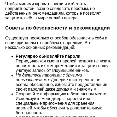
Чтобы минимизировать риски и избежать
неприятностей, важно следовать простым, но
действенным рекомендациям, которые позволят
защитить себя в мире онлайн покера.
Советы по безопасности и рекомендации
Существует несколько способов обезопасить себя и
свои фрироллы от проблем с паролями. Вот
несколько основных рекомендаций:
Регулярно обновляйте пароли
:
Периодическая смена паролей позволит снизить
вероятность их компрометации и защитит вашу
учетную запись от злоумышленников.
Не делитесь паролями с другими
пользователями
: Доверие в интеренете не
всегда обосновано, избегайте предоставления
своих паролей даже друзьям и знакомым.
Сохраняйте информацию в безопасном месте:
Используйте менеджеры паролей или
специальные приложения для хранения
паролей, чтобы обеспечить дополнительную
безопасность.