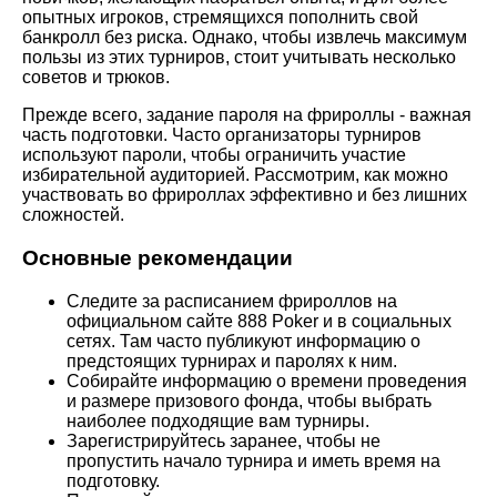
опытных игроков, стремящихся пополнить свой
банкролл без риска. Однако, чтобы извлечь максимум
пользы из этих турниров, стоит учитывать несколько
советов и трюков.
Прежде всего, задание пароля на фрироллы - важная
часть подготовки. Часто организаторы турниров
используют пароли, чтобы ограничить участие
избирательной аудиторией. Рассмотрим, как можно
участвовать во фрироллах эффективно и без лишних
сложностей.
Основные рекомендации
Следите за расписанием фрироллов на
официальном сайте 888 Poker и в социальных
сетях. Там часто публикуют информацию о
предстоящих турнирах и паролях к ним.
Собирайте информацию о времени проведения
и размере призового фонда, чтобы выбрать
наиболее подходящие вам турниры.
Зарегистрируйтесь заранее, чтобы не
пропустить начало турнира и иметь время на
подготовку.