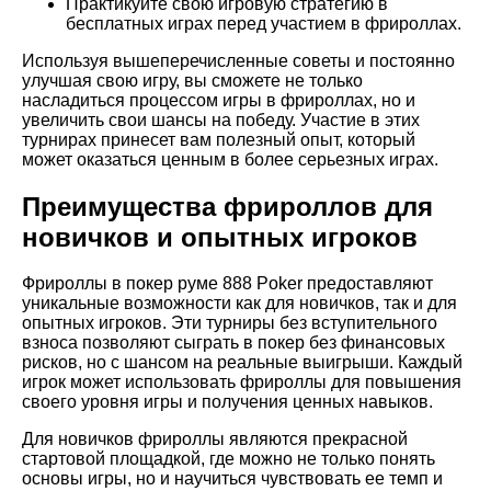
Практикуйте свою игровую стратегию в
бесплатных играх перед участием в фрироллах.
Используя вышеперечисленные советы и постоянно
улучшая свою игру, вы сможете не только
насладиться процессом игры в фрироллах, но и
увеличить свои шансы на победу. Участие в этих
турнирах принесет вам полезный опыт, который
может оказаться ценным в более серьезных играх.
Преимущества фрироллов для
новичков и опытных игроков
Фрироллы в покер руме 888 Poker предоставляют
уникальные возможности как для новичков, так и для
опытных игроков. Эти турниры без вступительного
взноса позволяют сыграть в покер без финансовых
рисков, но с шансом на реальные выигрыши. Каждый
игрок может использовать фрироллы для повышения
своего уровня игры и получения ценных навыков.
Для новичков фрироллы являются прекрасной
стартовой площадкой, где можно не только понять
основы игры, но и научиться чувствовать ее темп и