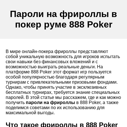
Пароли на фрироллы в
покер руме 888 Poker
В мире онлайн-покера фрироллы представляют
собой уникальную возможность для игроков испытать
свои навыки без финансовых вложений и с
возможностью выиграть реальные деньги. На
платформе 888 Poker этот формат игр пользуется
особой популярностью благодаря регулярным
турнирам с привлекательными призовыми фондами.
Однако, чтобы принять участие в эксклюзивных
бесплатных турнирах, требуется знание специальных
паролей. В этой статье мы расскажем, где и как можно
получить
пароли на фрироллы
в 888 Poker, а также
поделимся советами по их использованию для
максимальной выгоды.
Что такое фрироллы в 888 Poker