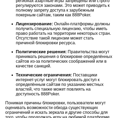
регионах азартные игры запрещены или строго
регулируются законами. Это может приводить к
полному запрету доступа к зарубежным
покерным сайтам, таким как 888Poker.
Лицензирование:
Онлайн-платформы должны
получить специальную лицензию, чтобы иметь
право работать на территории некоторых стран.
Отсутствие такой лицензии может стать
причиной блокировки ресурса.
Политические решения:
Правительства могут
принимать решения о блокировке определённых
сайтов из-за политических соображений или в
качестве санкций.
Технические ограничения:
Поставщики
интернет-услуг могут блокировать доступ к
определённым сайтам по указанию местных
властей, что также может повлиять на
доступность 888Poker.
Понимая причины блокировки, пользователи могут
оценивать возможности обхода существующих
ограничений и искать зеркала и другие способы для
того, чтобы продолжать игру на любимой платформе,