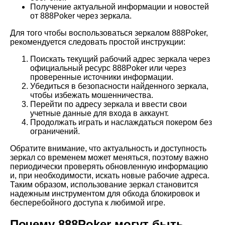
Получение актуальной информации и новостей
от 888Poker через зеркала.
Для того чтобы воспользоваться зеркалом 888Poker,
рекомендуется следовать простой инструкции:
Поискать текущий рабочий адрес зеркала через
официальный ресурс 888Poker или через
проверенные источники информации.
Убедиться в безопасности найденного зеркала,
чтобы избежать мошенничества.
Перейти по адресу зеркала и ввести свои
учетные данные для входа в аккаунт.
Продолжать играть и наслаждаться покером без
ограничений.
Обратите внимание, что актуальность и доступность
зеркал со временем может меняться, поэтому важно
периодически проверять обновленную информацию
и, при необходимости, искать новые рабочие адреса.
Таким образом, использование зеркал становится
надежным инструментом для обхода блокировок и
бесперебойного доступа к любимой игре.
Почему 888Poker могут быть