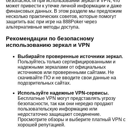
безопасности при использовании зеркал и VPN, что
может привести к утечке личной информации и даже
финансовых данных. В этом разделе мы предложим
несколько практических советов, которые помогут
защитить вас при игре на 888Poker через
альтернативные методы доступа.
Рекомендации по безопасному
использованию зеркал и VPN
Выбирайте проверенные источники зеркал.
Пользуйтесь только сертифицированными и
надежными зеркалами от официальных
источников или проверенными сайтами. Не
скачивайте ПО и не вводите свои данные на
подозрительных сайтах.
Используйте надежные VPN-сервисы.
Бесплатные VPN могут представлять угрозу
безопасности, так как они нередко продают
пользовательскую информацию или
недостаточно защищают соединение.
Просмотрите обзоры и выберите платный VPN с
хорошей репутацией.