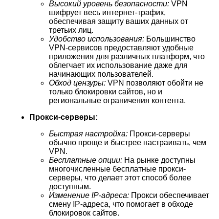
Высокий уровень безопасности:
VPN
шифрует весь интернет-трафик,
обеспечивая защиту ваших данных от
третьих лиц.
Удобство использования:
Большинство
VPN-сервисов предоставляют удобные
приложения для различных платформ, что
облегчает их использование даже для
начинающих пользователей.
Обход цензуры:
VPN позволяют обойти не
только блокировки сайтов, но и
региональные ограничения контента.
Прокси-серверы:
Быстрая настройка:
Прокси-серверы
обычно проще и быстрее настраивать, чем
VPN.
Бесплатные опции:
На рынке доступны
многочисленные бесплатные прокси-
серверы, что делает этот способ более
доступным.
Изменение IP-адреса:
Прокси обеспечивает
смену IP-адреса, что помогает в обходе
блокировок сайтов.