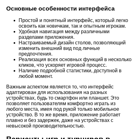
Основные особенности интерфейса
Простой и понятный интерфейс, который легко
освоить как новичкам, так и опытным игрокам.
Удобная навигация между различными
разделами приложения.
Настраиваемый дизайн столов, позволяющий
изменить внешний вид под личные
предпочтения.
Реализация всех основных функций в несколько
кликов, что ускоряет игровой процесс.
Наличие подробной статистики, доступной в
любой момент.
Важным аспектом является то, что интерфейс
адаптирован для использования на разных
устройствах, будь то смартфон или планшет. Это
позволяет пользователям комфортно играть из
любого места, имея под рукой только мобильное
устройство. В то же время, приложение работает
плавно и без задержек, даже на устройствах с
невысокой производительностью.