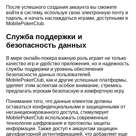
После успешного создания аккаунта вы сможете
войти в систему, используя свою электронную почту и
пароль, и начать наслаждаться играми, доступными в
MobilePokerClub.
Служба поддержки и
безопасность данных
В мире онлайн-покера важную роль играет не только
качество игр и удобство приложения, но и надежность
службы поддержки и уровень обеспечения
безопасности данных пользователей.
MobilePokerClub, как и другие успешные платформы,
уделяет этим аспектам особое внимание, стремясь
предлагать игрокам безопасную и комфортную игру.
Понимание того, что данные клиентов должны
оставаться конфиденциальными и защищенными от
несанкционированного доступа, стимулирует
MobilePokerClub использовать современные
технологии шифрования и протоколы защиты
информации. Также доступ к аккаунтам защищен
двухфакторной аутентификацией, что добавляет еще