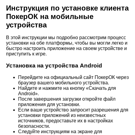
Инструкция по установке клиента
ПокерОК на мобильные
устройства
В этой инструкции мы подробно рассмотрим процесс
установки на обе платформы, чтобы вы могли легко и
быстро настроить приложение на своем устройстве и
приступить к игре.
Установка на устройства Android
Перейдите на официальный сайт ПокерОК через
браузер вашего мобильного устройства.
Найдите и нажмите на кнопку «Скачать для
Android».
После завершения загрузки откройте файл
приложения для установки.
Если ваше устройство запросит разрешения для
установки приложений из неизвестных
источников, предоставьте их в настройках
безопасности.
Следуйте инструкциям на экране для