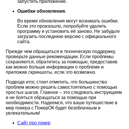
запустить приложение.
Ошибки обновления.
Во время обновления могут возникать ошибки.
Если это произошло, попробуйте удалить
программу и установить её заново. Не забудьте
загрузить последнюю версию с официального
сайта.
Прежде чем обращаться в техническую поддержку,
проверьте данные рекомендации. Если проблемы
сохраняются, обратитесь за помощью, предоставив
как можно больше информации о проблеме и
приложив скриншоты, если это возможно.
Подводя итог, стоит отметить, что большинство
проблем можно решить самостоятельно с помощью
простых шагов. Главное – это следовать инструкциям
и не бояться обращаться за помощью при
необходимости. Надеемся, что ваше путешествие в
мир покера с ПокерОК будет безоблачным и
увлекательным!
Сайт про покер