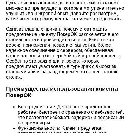
Однако использование десктопного клиента имеет
множество преимуществ, которые могут значительно
улучшить ваш игровой опыт. Давайте рассмотрим,
какие именно преимущества это может предложить.
Одна из главных причин, почему стоит отдать
предпочтение клиенту ПокерОК, заключается в его
стабильности и производительности. Клиентская
версия приложения позволяет запустить более
надежное соединение с сервером, обеспечивая
более плавный и бесперебойный игровой процесс.
Особенно это важно для игроков, которые
предпочитают участвовать в турнирах с высокими
ставками или играть одновременно на нескольких
столах.
Преимущества использования клиента
ПокерОК
Быстродействие: Десктопное приложение
работает быстрее по сравнению с веб-версией,
что позволяет избежать задержек и подвисаний
во время игры.
Функциональность: Клиент предлагает