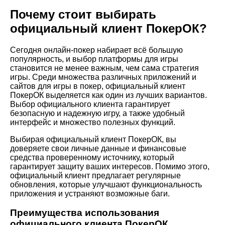
Почему стоит выбирать
официальный клиент ПокерОК?
Сегодня онлайн-покер набирает всё большую
популярность, и выбор платформы для игры
становится не менее важным, чем сама стратегия
игры. Среди множества различных приложений и
сайтов для игры в покер, официальный клиент
ПокерОК выделяется как один из лучших вариантов.
Выбор официального клиента гарантирует
безопасную и надежную игру, а также удобный
интерфейс и множество полезных функций.
Выбирая официальный клиент ПокерОК, вы
доверяете свои личные данные и финансовые
средства проверенному источнику, который
гарантирует защиту ваших интересов. Помимо этого,
официальный клиент предлагает регулярные
обновления, которые улучшают функциональность
приложения и устраняют возможные баги.
Преимущества использования
официального клиента ПокерОК