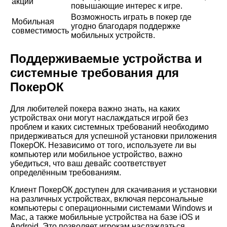
акции
повышающие интерес к игре.
Возможность играть в покер где
Мобильная
угодно благодаря поддержке
совместимость
мобильных устройств.
Поддерживаемые устройства и
системные требования для
ПокерОК
Для любителей покера важно знать, на каких
устройствах они могут наслаждаться игрой без
проблем и каких системных требований необходимо
придерживаться для успешной установки приложения
ПокерОК. Независимо от того, используете ли вы
компьютер или мобильное устройство, важно
убедиться, что ваш девайс соответствует
определённым требованиям.
Клиент ПокерОК доступен для скачивания и установки
на различных устройствах, включая персональные
компьютеры с операционными системами Windows и
Mac, а также мобильные устройства на базе iOS и
Android. Это позволяет игрокам наслаждаться