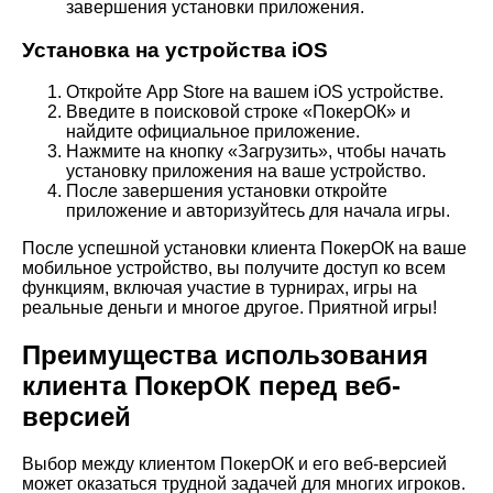
завершения установки приложения.
Установка на устройства iOS
Откройте App Store на вашем iOS устройстве.
Введите в поисковой строке «ПокерОК» и
найдите официальное приложение.
Нажмите на кнопку «Загрузить», чтобы начать
установку приложения на ваше устройство.
После завершения установки откройте
приложение и авторизуйтесь для начала игры.
После успешной установки клиента ПокерОК на ваше
мобильное устройство, вы получите доступ ко всем
функциям, включая участие в турнирах, игры на
реальные деньги и многое другое. Приятной игры!
Преимущества использования
клиента ПокерОК перед веб-
версией
Выбор между клиентом ПокерОК и его веб-версией
может оказаться трудной задачей для многих игроков.