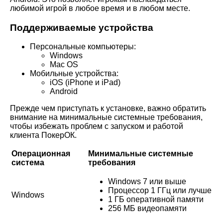
любимой игрой в любое время и в любом месте.
Поддерживаемые устройства
Персональные компьютеры:
Windows
Mac OS
Мобильные устройства:
iOS (iPhone и iPad)
Android
Прежде чем приступать к установке, важно обратить
внимание на минимальные системные требования,
чтобы избежать проблем с запуском и работой
клиента ПокерОК.
Операционная
Минимальные системные
система
требования
Windows 7 или выше
Процессор 1 ГГц или лучше
Windows
1 ГБ оперативной памяти
256 МБ видеопамяти