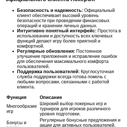
Безопасность и надежность:
Официальный
клиент обеспечивает высокий уровень
безопасности при проведении финансовых
операций и хранении личных данных.
Интуитивно понятный интерфейс:
Простота в
использовании и доступность всех ключевых
функций делают игру более приятной и
комфортной.
Регулярные обновления:
Постоянное
улучшение приложения и исправление ошибок
для обеспечения максимального комфорта
пользователей.
Поддержка пользователей:
Круглосуточная
служба поддержки всегда готова помочь с
любыми вопросами, связанными с работой
клиента.
Функция
Описание
Широкий выбор покерных игр и
Многообразие
турниров для игроков различного
игр
уровня подготовки.
Регулярные бонусные предложения и
Бонусы и
акции для активных пользователей,