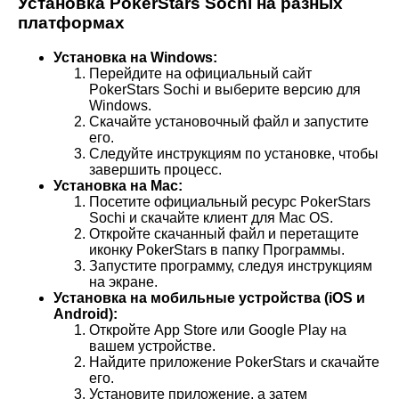
Установка PokerStars Sochi на разных
платформах
Установка на Windows:
Перейдите на официальный сайт
PokerStars Sochi и выберите версию для
Windows.
Скачайте установочный файл и запустите
его.
Следуйте инструкциям по установке, чтобы
завершить процесс.
Установка на Mac:
Посетите официальный ресурс PokerStars
Sochi и скачайте клиент для Mac OS.
Откройте скачанный файл и перетащите
иконку PokerStars в папку Программы.
Запустите программу, следуя инструкциям
на экране.
Установка на мобильные устройства (iOS и
Android):
Откройте App Store или Google Play на
вашем устройстве.
Найдите приложение PokerStars и скачайте
его.
Установите приложение, а затем