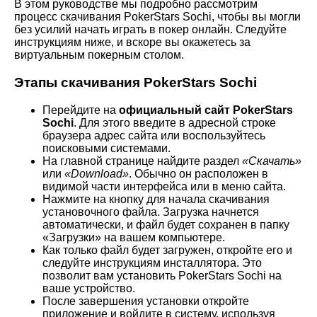
В этом руководстве мы подробно рассмотрим
процесс скачивания PokerStars Sochi, чтобы вы могли
без усилий начать играть в покер онлайн. Следуйте
инструкциям ниже, и вскоре вы окажетесь за
виртуальным покерным столом.
Этапы скачивания PokerStars Sochi
Перейдите на
официальный сайт PokerStars
Sochi
. Для этого введите в адресной строке
браузера адрес сайта или воспользуйтесь
поисковыми системами.
На главной странице найдите раздел
«Скачать»
или
«Download»
. Обычно он расположен в
видимой части интерфейса или в меню сайта.
Нажмите на кнопку для начала скачивания
установочного файла. Загрузка начнется
автоматически, и файл будет сохранен в папку
«Загрузки» на вашем компьютере.
Как только файл будет загружен, откройте его и
следуйте инструкциям инсталлятора. Это
позволит вам установить PokerStars Sochi на
ваше устройство.
После завершения установки откройте
приложение и войдите в систему, используя