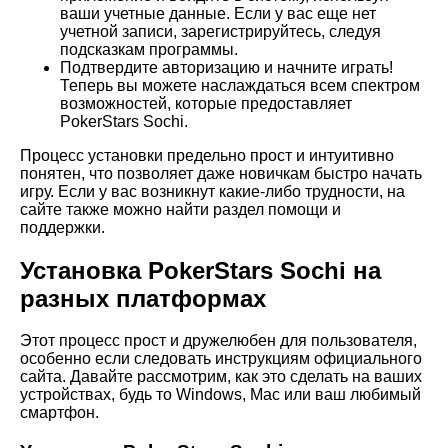
ваши учетные данные. Если у вас еще нет
учетной записи, зарегистрируйтесь, следуя
подсказкам программы.
Подтвердите авторизацию и начните играть!
Теперь вы можете наслаждаться всем спектром
возможностей, которые предоставляет
PokerStars Sochi.
Процесс установки предельно прост и интуитивно
понятен, что позволяет даже новичкам быстро начать
игру. Если у вас возникнут какие-либо трудности, на
сайте также можно найти раздел помощи и
поддержки.
Установка PokerStars Sochi на
разных платформах
Этот процесс прост и дружелюбен для пользователя,
особенно если следовать инструкциям официального
сайта. Давайте рассмотрим, как это сделать на ваших
устройствах, будь то Windows, Mac или ваш любимый
смартфон.