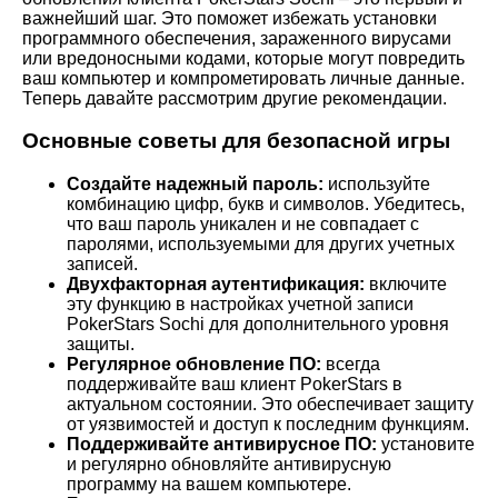
важнейший шаг. Это поможет избежать установки
программного обеспечения, зараженного вирусами
или вредоносными кодами, которые могут повредить
ваш компьютер и компрометировать личные данные.
Теперь давайте рассмотрим другие рекомендации.
Основные советы для безопасной игры
Создайте надежный пароль:
используйте
комбинацию цифр, букв и символов. Убедитесь,
что ваш пароль уникален и не совпадает с
паролями, используемыми для других учетных
записей.
Двухфакторная аутентификация:
включите
эту функцию в настройках учетной записи
PokerStars Sochi для дополнительного уровня
защиты.
Регулярное обновление ПО:
всегда
поддерживайте ваш клиент PokerStars в
актуальном состоянии. Это обеспечивает защиту
от уязвимостей и доступ к последним функциям.
Поддерживайте антивирусное ПО:
установите
и регулярно обновляйте антивирусную
программу на вашем компьютере.