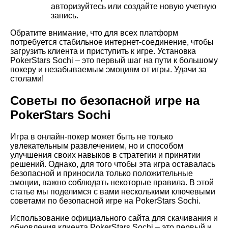
авторизуйтесь или создайте новую учетную
запись.
Обратите внимание, что для всех платформ
потребуется стабильное интернет-соединение, чтобы
загрузить клиента и приступить к игре. Установка
PokerStars Sochi – это первый шаг на пути к большому
покеру и незабываемым эмоциям от игры. Удачи за
столами!
Советы по безопасной игре на
PokerStars Sochi
Игра в онлайн-покер может быть не только
увлекательным развлечением, но и способом
улучшения своих навыков в стратегии и принятии
решений. Однако, для того чтобы эта игра оставалась
безопасной и приносила только положительные
эмоции, важно соблюдать некоторые правила. В этой
статье мы поделимся с вами несколькими ключевыми
советами по безопасной игре на PokerStars Sochi.
Использование официального сайта для скачивания и
обновления клиента PokerStars Sochi – это первый и