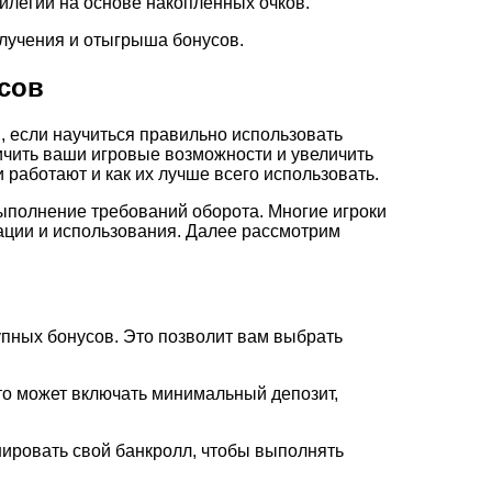
илегии на основе накопленных очков.
олучения и отыгрыша бонусов.
сов
, если научиться правильно использовать
ичить ваши игровые возможности и увеличить
 работают и как их лучше всего использовать.
ыполнение требований оборота. Многие игроки
ации и использования. Далее рассмотрим
тупных бонусов. Это позволит вам выбрать
то может включать минимальный депозит,
ировать свой банкролл, чтобы выполнять