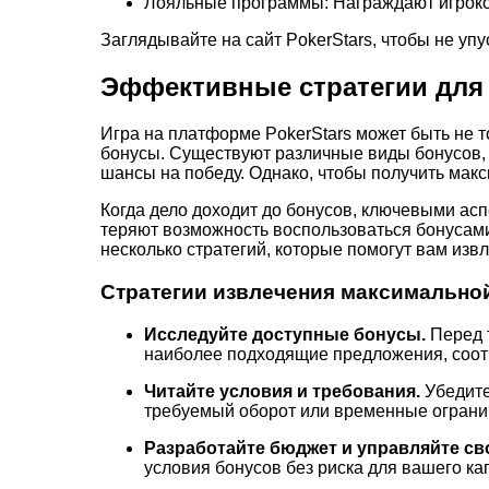
Лояльные программы: Награждают игроков
Заглядывайте на сайт PokerStars, чтобы не уп
Эффективные стратегии для
Игра на платформе PokerStars может быть не 
бонусы. Существуют различные виды бонусов, 
шансы на победу. Однако, чтобы получить макс
Когда дело доходит до бонусов, ключевыми ас
теряют возможность воспользоваться бонусами
несколько стратегий, которые помогут вам изв
Стратегии извлечения максимально
Исследуйте доступные бонусы.
Перед т
наиболее подходящие предложения, соот
Читайте условия и требования.
Убедите
требуемый оборот или временные ограни
Разработайте бюджет и управляйте св
условия бонусов без риска для вашего ка