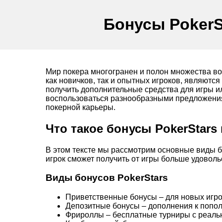
Бонусы PokerS
Мир покера многогранен и полон множества во
как новичков, так и опытных игроков, являют
получить дополнительные средства для игры и
воспользоваться разнообразными предложениям
покерной карьеры.
Что такое бонусы PokerStars
В этом тексте мы рассмотрим основные виды бо
игрок сможет получить от игры больше удоволь
Виды бонусов PokerStars
Приветственные бонусы – для новых игро
Депозитные бонусы – дополнения к попол
Фрироллы – бесплатные турниры с реаль