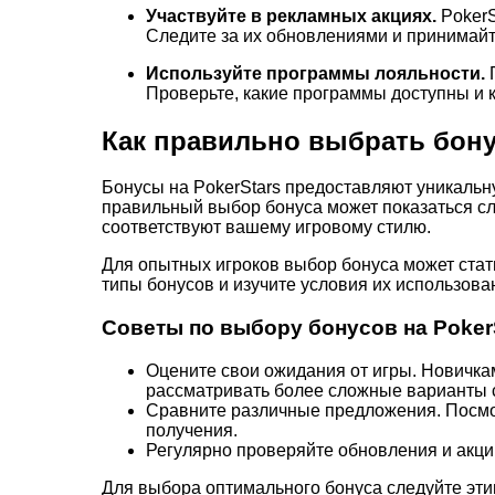
Участвуйте в рекламных акциях.
PokerS
Следите за их обновлениями и принимайт
Используйте программы лояльности.
П
Проверьте, какие программы доступны и 
Как правильно выбрать бону
Бонусы на PokerStars предоставляют уникальн
правильный выбор бонуса может показаться сл
соответствуют вашему игровому стилю.
Для опытных игроков выбор бонуса может ста
типы бонусов и изучите условия их использов
Советы по выбору бонусов на Poker
Оцените свои ожидания от игры. Новичка
рассматривать более сложные варианты 
Сравните различные предложения. Посмот
получения.
Регулярно проверяйте обновления и акции
Для выбора оптимального бонуса следуйте эти