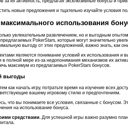
 за их активность, предлагая эксклюзивные бонусы и прив
устить новые предложения и тщательно изучайте условия п
 максимального использования бону
только увлекательным развлечением, но и выгодным опытом
предлагаемых PokerStars, которые могут значительно увел
имальную выгоду от этих предложений, важно знать, как они
пектами являются понимание условий их использования и в
 в полной мере из-за недопонимания механизмов их актив
лечь максимум из предлагаемых PokerStars бонусов.
й выгоды
ем как начать игру, потратьте время на изучение всех дос
ветствующие вашему игровому стилю и предпочтениям.
сь, что вы понимаете все условия, связанные с бонусом. Э
чения на использование бонуса.
оими средствами.
Для успешной игры важно разумно план
питала.