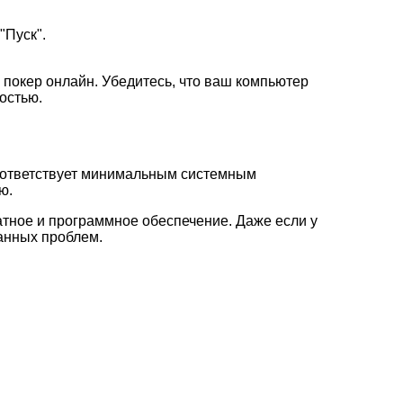
"Пуск".
 покер онлайн. Убедитесь, что ваш компьютер
остью.
 соответствует минимальным системным
ю.
атное и программное обеспечение. Даже если у
анных проблем.