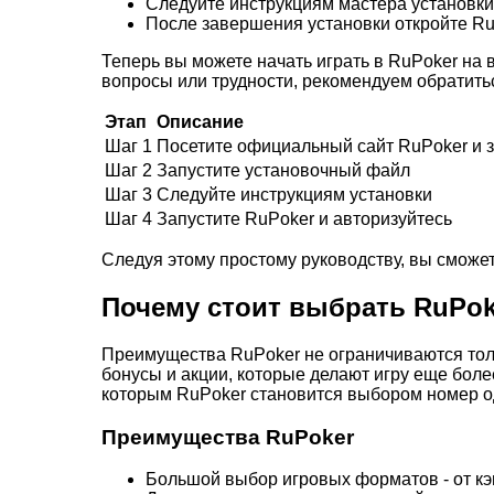
Следуйте инструкциям мастера установки
После завершения установки откройте RuP
Теперь вы можете начать играть в RuPoker на
вопросы или трудности, рекомендуем обратить
Этап
Описание
Шаг 1
Посетите официальный сайт RuPoker и 
Шаг 2
Запустите установочный файл
Шаг 3
Следуйте инструкциям установки
Шаг 4
Запустите RuPoker и авторизуйтесь
Следуя этому простому руководству, вы сможет
Почему стоит выбрать RuPok
Преимущества RuPoker не ограничиваются тол
бонусы и акции, которые делают игру еще бол
которым RuPoker становится выбором номер о
Преимущества RuPoker
Большой выбор игровых форматов - от кэ