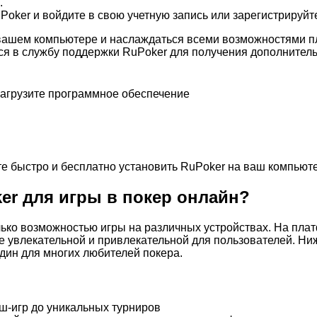
.
oker и войдите в свою учетную запись или зарегистрируйтес
 вашем компьютере и наслаждаться всеми возможностями пл
ся в службу поддержки RuPoker для получения дополнител
загрузите программное обеспечение
е быстро и бесплатно установить RuPoker на ваш компьюте
er для игры в покер онлайн?
ько возможностью игры на различных устройствах. На пл
ее увлекательной и привлекательной для пользователей. Н
дин для многих любителей покера.
ш-игр до уникальных турниров