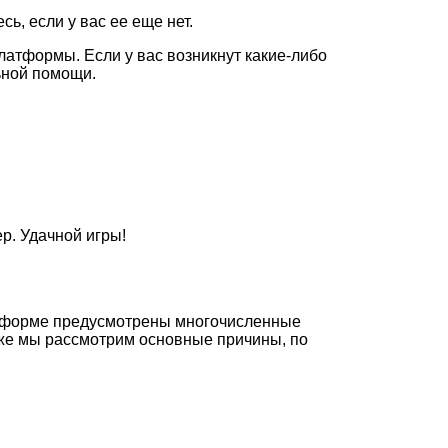
ь, если у вас ее еще нет.
атформы. Если у вас возникнут какие-либо
ьной помощи.
р. Удачной игры!
атформе предусмотрены многочисленные
иже мы рассмотрим основные причины, по