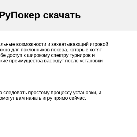
 РуПокер скачать
кальные возможности и захватывающий игровой
ажно для поклонников покера, которые хотят
бе доступ к широкому спектру турниров и
акие преимущества вас ждут после установки
о следовать простому процессу установки, и
могут вам начать игру прямо сейчас.