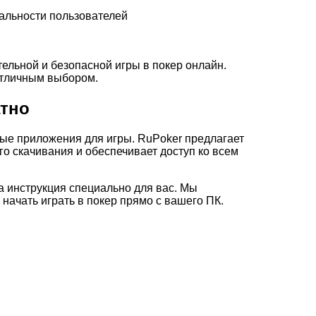
альности пользователей
ельной и безопасной игры в покер онлайн.
 отличным выбором.
атно
ные приложения для игры. RuPoker предлагает
о скачивания и обеспечивает доступ ко всем
та инструкция специально для вас. Мы
начать играть в покер прямо с вашего ПК.