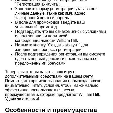
"Регистрация аккаунта".
Заполните форму регистрации, указав свои
личные данные, такие как имя, адрес
электронной почты и пароль.
В поле для промокодов введите ваш
уникальный промокод.
Подтвердите, что вы ознакомились с условиями
использования и политикой
конфиденциальности William Hill.
Нажмите кнопку "Создать аккаунт" для
завершения процесса регистрации.
После подтверждения регистрации вы сможете
сделать первый депозит и воспользоваться
предложенными бонусами.
Теперь вы готовы начать свою игру с
дополнительными средствами на вашем счету.
Помните, что при использовании промокода важно
внимательно читать условия, чтобы максимально
эффективно воспользоваться всеми
преимуществами, которые предлагает William Hill.
Удачи за столами!
Особенности и преимущества