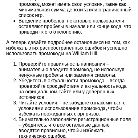
промокод может иметь свои условия, такие как
минимальная сумма депозита или ограниченный
список игр.
Введение пробелов: некоторые пользователи
оставляют пробелы в начале или конце кода, что
приводит к его отклонению.
А теперь давайте подробнее остановимся на том, как
избежать этих распространенных ошибок и успешно
использовать промокоды на William Hill.
Проверяйте правильность написания –
внимательно введите промокод, не используя
ненужные пробелы или заменяя символы.
Убедитесь в актуальности промокода – всегда
проверяйте срок действия и актуальность кода
на официальном сайте или у доверенных
источников.
Читайте условия – не забудьте ознакомиться с
условиями использования промокода, чтобы
избежать неожиданных сюрпризов.
Внимательно заполняйте регистрационные поля
– убедитесь, что все остальные данные
вводятся правильно, чтобы избежать
технических ошибок.