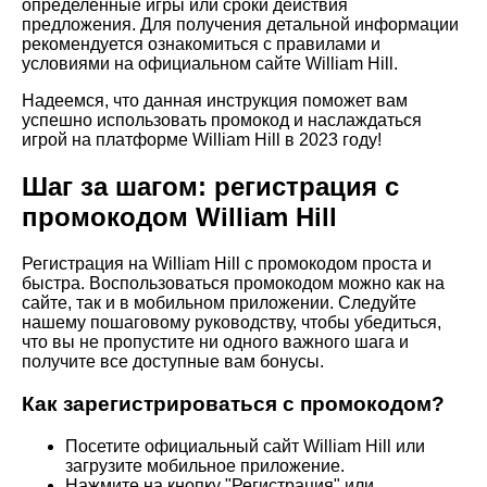
определенные игры или сроки действия
предложения. Для получения детальной информации
рекомендуется ознакомиться с правилами и
условиями на официальном сайте William Hill.
Надеемся, что данная инструкция поможет вам
успешно использовать промокод и наслаждаться
игрой на платформе William Hill в 2023 году!
Шаг за шагом: регистрация с
промокодом William Hill
Регистрация на William Hill с промокодом проста и
быстра. Воспользоваться промокодом можно как на
сайте, так и в мобильном приложении. Следуйте
нашему пошаговому руководству, чтобы убедиться,
что вы не пропустите ни одного важного шага и
получите все доступные вам бонусы.
Как зарегистрироваться с промокодом?
Посетите официальный сайт William Hill или
загрузите мобильное приложение.
Нажмите на кнопку "Регистрация" или