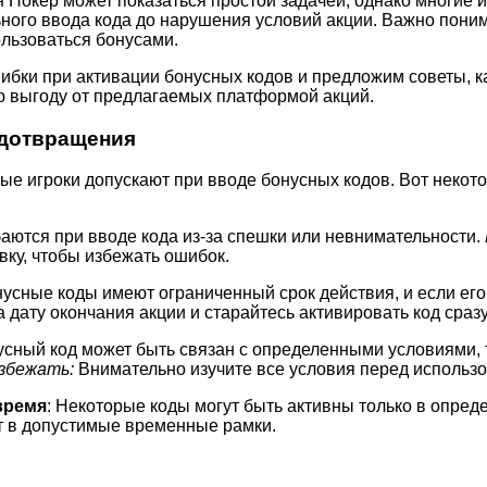
Покер может показаться простой задачей, однако многие и
ного ввода кода до нарушения условий акции. Важно поним
льзоваться бонусами.
ибки при активации бонусных кодов и предложим советы, ка
ю выгоду от предлагаемых платформой акций.
едотвращения
е игроки допускают при вводе бонусных кодов. Вот некото
баются при вводе кода из-за спешки или невнимательности.
вку, чтобы избежать ошибок.
нусные коды имеют ограниченный срок действия, и если его
дату окончания акции и старайтесь активировать код сразу
усный код может быть связан с определенными условиями,
избежать:
Внимательно изучите все условия перед использо
время
: Некоторые коды могут быть активны только в опре
ит в допустимые временные рамки.