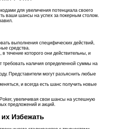
 кодами для увеличения потенциала своего
ить ваши шансы на успех за покерным столом.
равил.
овать выполнения специфических действий,
ные средства.
 в течение которого они действительны, и
т требовать наличия определенной суммы на
 коду. Представители могут разъяснить любые
 меняться, и всегда есть шанс получить новые
Poker, увеличивая свои шансы на успешную
ьных предложений и акций.
 их Избежать