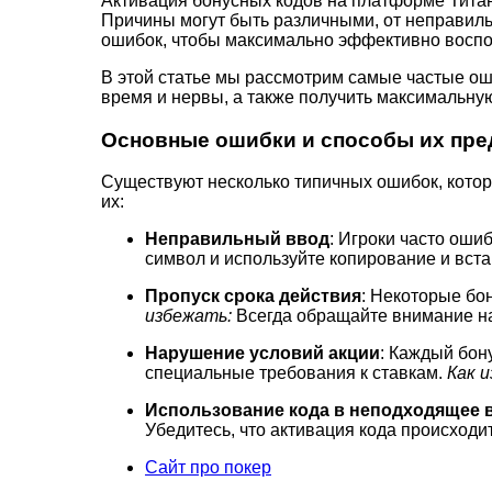
Активация бонусных кодов на платформе Титан 
Причины могут быть различными, от неправиль
ошибок, чтобы максимально эффективно воспо
В этой статье мы рассмотрим самые частые ош
время и нервы, а также получить максимальну
Основные ошибки и способы их пр
Существуют несколько типичных ошибок, которы
их:
Неправильный ввод
: Игроки часто оши
символ и используйте копирование и вста
Пропуск срока действия
: Некоторые бо
избежать:
Всегда обращайте внимание на 
Нарушение условий акции
: Каждый бон
специальные требования к ставкам.
Как 
Использование кода в неподходящее 
Убедитесь, что активация кода происход
Сайт про покер