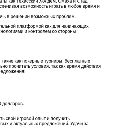
ты как Техасский Холдем, Омаха и Стад.
еспечивая возможность играть в любое время и
мочь в решении возможных проблем.
ательной платформой как для начинающих
хнологиями и контролем со стороны
, такие как покерные турниры, бесплатные
но прочитать условия, так как время действия
редложения!
0 долларов.
ть свой игровой опыт и получить
овых и актуальных предложений. Удачи за