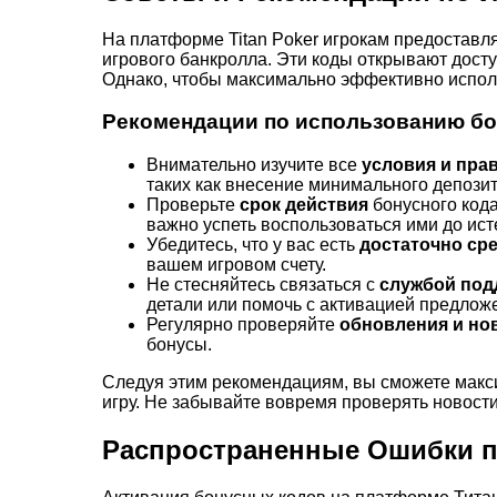
На платформе Titan Poker игрокам предоставл
игрового банкролла. Эти коды открывают досту
Однако, чтобы максимально эффективно исполь
Рекомендации по использованию б
Внимательно изучите все
условия и пра
таких как внесение минимального депозит
Проверьте
срок действия
бонусного кода
важно успеть воспользоваться ими до ист
Убедитесь, что у вас есть
достаточно сре
вашем игровом счету.
Не стесняйтесь связаться с
службой под
детали или помочь с активацией предлож
Регулярно проверяйте
обновления и но
бонусы.
Следуя этим рекомендациям, вы сможете макси
игру. Не забывайте вовремя проверять новости
Распространенные Ошибки пр